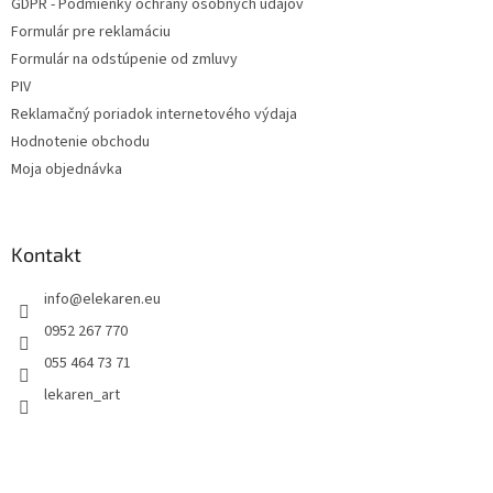
GDPR - Podmienky ochrany osobných údajov
Formulár pre reklamáciu
Formulár na odstúpenie od zmluvy
PIV
Reklamačný poriadok internetového výdaja
Hodnotenie obchodu
Moja objednávka
Kontakt
info
@
elekaren.eu
0952 267 770
055 464 73 71
lekaren_art