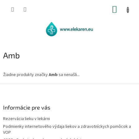
Prejsť
NÁKUP
na
obsah
KOŠÍK
Amb
Žiadne produkty značky
Amb
sa nenašli...
Z
á
p
ä
Informácie pre vás
t
Rezervácia lieku v lekárni
i
Podmienky internetového výdaja liekov a zdravotníckych pomôcok a
e
VOP