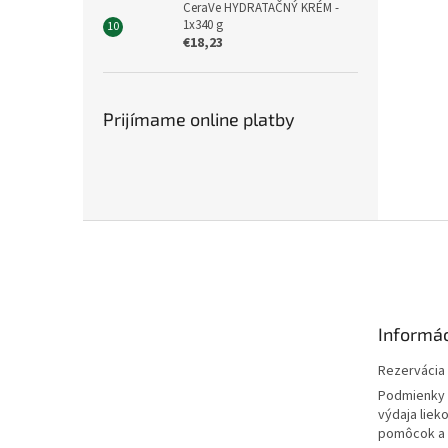
CeraVe HYDRATAČNÝ KRÉM -
1x340 g
€18,23
Prijímame online platby
Z
á
p
ä
t
Informác
i
e
Rezervácia l
Podmienky 
výdaja liek
pomôcok a