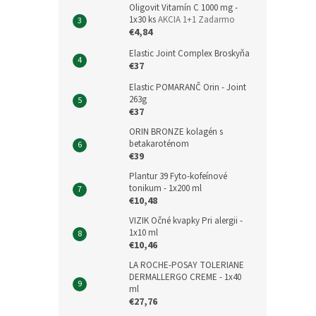
Oligovit Vitamín C 1000 mg -
1x30 ks
AKCIA 1+1 Zadarmo
€4,84
Elastic Joint Complex Broskyňa
€37
Elastic POMARANČ Orin - Joint
263g
€37
ORIN BRONZE kolagén s
betakaroténom
€39
Plantur 39 Fyto-kofeínové
tonikum - 1x200 ml
€10,48
VIZIK Očné kvapky Pri alergii -
1x10 ml
€10,46
LA ROCHE-POSAY TOLERIANE
DERMALLERGO CREME - 1x40
ml
€27,76