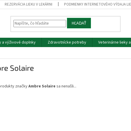
REZERVÁCIA LIEKU V LEKÁRNI
PODMIENKY INTERNETOVÉHO VÝDAJA LI
HĽADAŤ
y a výživové doplnky
Zdravotnícke potreby
Veterinárne lieky 
re Solaire
produkty značky
Ambre Solaire
sa nenašli...