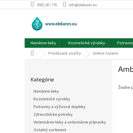
Prejsť
0952 267 770
info@elekaren.eu
na
obsah
Humánne lieky
Kozmetické výrobky
Potravin
Domov
Predávané značky
Ambre Solaire
B
Amb
o
Preskočiť
č
Kategórie
kategórie
n
Žiadne 
ý
Humánne lieky
p
Kozmetické výrobky
a
Potraviny a výživové doplnky
n
e
Zdravotnícke potreby
l
Veterinárne lieky a veterinárne prípravky
Ostatný sortiment