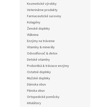
Kozmetické výrobky
Veterinárne produkty
Farmaceutické suroviny
Kolagény
Ženské doplnky
Vláknina
Enzýmy na trávenie
Vitamíny & minerály
Odvodňovač & detox
Detské vitamíny
Probiotiká & tráviace enzýmy
Ostatné doplnky
Mužské doplnky
Dámska obuv
Pánska obuv
Ortopedické pomôcky
Inhalátory