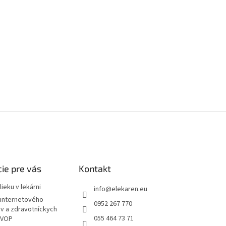
ie pre vás
Kontakt
ieku v lekárni
info
@
elekaren.eu
internetového
0952 267 770
ov a zdravotníckych
055 464 73 71
 VOP