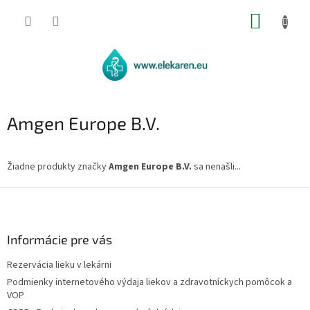
Prejsť
NÁKUP
na
obsah
KOŠÍK
Amgen Europe B.V.
Žiadne produkty značky
Amgen Europe B.V.
sa nenašli...
Z
á
p
ä
Informácie pre vás
t
Rezervácia lieku v lekárni
i
Podmienky internetového výdaja liekov a zdravotníckych pomôcok a
e
VOP