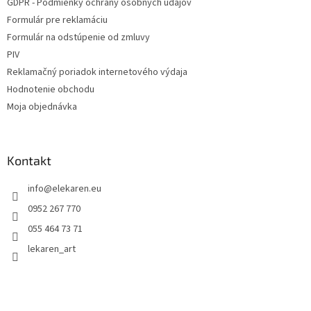
GDPR - Podmienky ochrany osobných údajov
Formulár pre reklamáciu
Formulár na odstúpenie od zmluvy
PIV
Reklamačný poriadok internetového výdaja
Hodnotenie obchodu
Moja objednávka
Kontakt
info
@
elekaren.eu
0952 267 770
055 464 73 71
lekaren_art