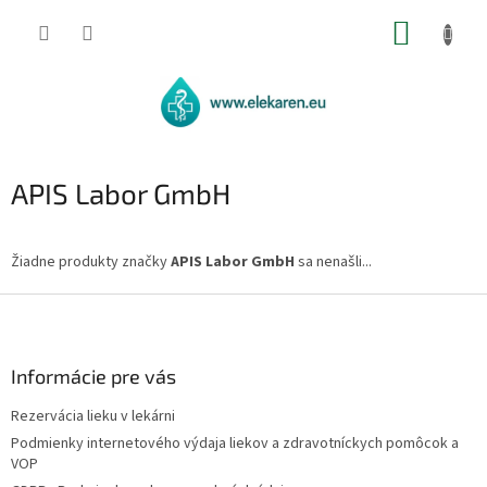
Prejsť
NÁKUP
na
obsah
KOŠÍK
APIS Labor GmbH
Žiadne produkty značky
APIS Labor GmbH
sa nenašli...
Z
á
p
ä
Informácie pre vás
t
Rezervácia lieku v lekárni
i
Podmienky internetového výdaja liekov a zdravotníckych pomôcok a
e
VOP