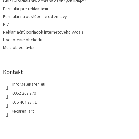
GDPR - Podmienky ochrany osobných údajov
Formulár pre reklamáciu
Formulár na odstúpenie od zmluvy
PIV
Reklamačný poriadok internetového výdaja
Hodnotenie obchodu
Moja objednávka
Kontakt
info
@
elekaren.eu
0952 267 770
055 464 73 71
lekaren_art