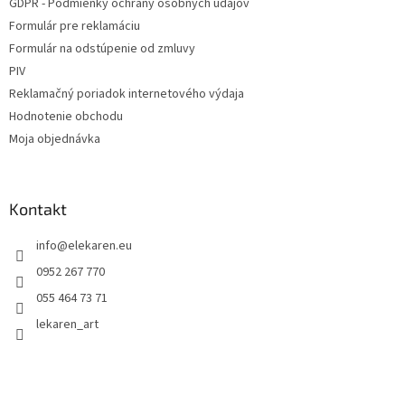
GDPR - Podmienky ochrany osobných údajov
Formulár pre reklamáciu
Formulár na odstúpenie od zmluvy
PIV
Reklamačný poriadok internetového výdaja
Hodnotenie obchodu
Moja objednávka
Kontakt
info
@
elekaren.eu
0952 267 770
055 464 73 71
lekaren_art