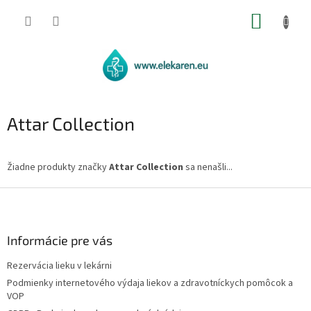
Prejsť
NÁKUP
na
obsah
KOŠÍK
Attar Collection
Žiadne produkty značky
Attar Collection
sa nenašli...
Z
á
p
ä
Informácie pre vás
t
Rezervácia lieku v lekárni
i
Podmienky internetového výdaja liekov a zdravotníckych pomôcok a
e
VOP