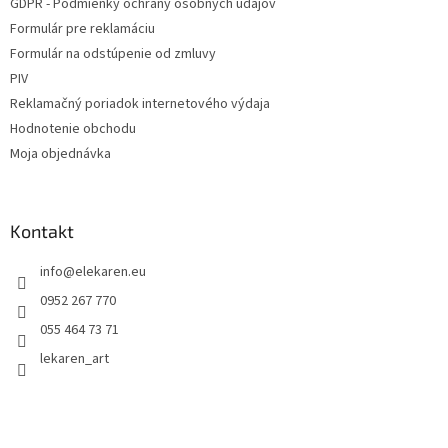
GDPR - Podmienky ochrany osobných údajov
Formulár pre reklamáciu
Formulár na odstúpenie od zmluvy
PIV
Reklamačný poriadok internetového výdaja
Hodnotenie obchodu
Moja objednávka
Kontakt
info
@
elekaren.eu
0952 267 770
055 464 73 71
lekaren_art