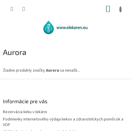
Prejsť
NÁKUP
na
obsah
KOŠÍK
Aurora
Žiadne produkty značky
Aurora
sa nenašli...
Z
á
p
ä
Informácie pre vás
t
Rezervácia lieku v lekárni
i
Podmienky internetového výdaja liekov a zdravotníckych pomôcok a
e
VOP