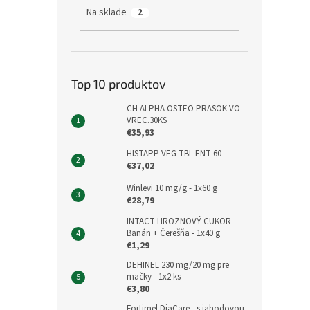
Na sklade
2
Top 10 produktov
CH ALPHA OSTEO PRASOK VO
VREC.30KS
€35,93
HISTAPP VEG TBL ENT 60
€37,02
Winlevi 10 mg/g - 1x60 g
€28,79
INTACT HROZNOVÝ CUKOR
Banán + Čerešňa - 1x40 g
€1,29
DEHINEL 230 mg/20 mg pre
mačky - 1x2 ks
€3,80
Fortimel DiaCare - s jahodovou