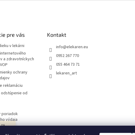
ie pre vás
Kontakt
ieku v lekárni
info
@
elekaren.eu
internetového
0952 267 770
ov a zdravotníckych
055 464 73 71
 VOP
mienky ochrany
lekaren_art
dajov
e reklamáciu
a odstúpenie od
 poriadok
ého výdaja
j za
 obchodu
návka