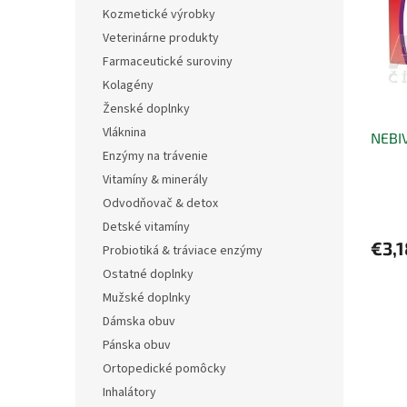
i
p
Kozmetické výrobky
s
r
Veterinárne produkty
p
o
r
d
Farmaceutické suroviny
o
u
Kolagény
d
k
Ženské doplnky
u
t
Vláknina
NEBI
k
o
Enzýmy na trávenie
t
v
o
Vitamíny & minerály
v
Odvodňovač & detox
Detské vitamíny
€3,1
Probiotiká & tráviace enzýmy
Ostatné doplnky
Mužské doplnky
Dámska obuv
Pánska obuv
Ortopedické pomôcky
Inhalátory