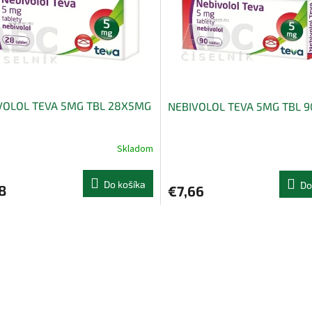
VOLOL TEVA 5MG TBL 28X5MG
NEBIVOLOL TEVA 5MG TBL 
Skladom
Do košíka
Do
8
€7,66
O
v
l
á
d
a
c