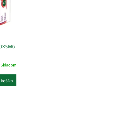
90X5MG
Skladom
 košíka