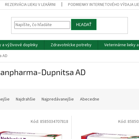
REZERVÁCIA LIEKU V LEKÁRNI
PODMIENKY INTERNETOVÉHO VÝDAJA LI
HĽADAŤ
y a výživové doplnky
Zdravotnícke potreby
Veterinárne lieky 
a AD
kanpharma-Dupnitsa AD
nejšie
Najdrahšie
Najpredávanejšie
Abecedne
Kód:
8585034707818
Kód:
85850