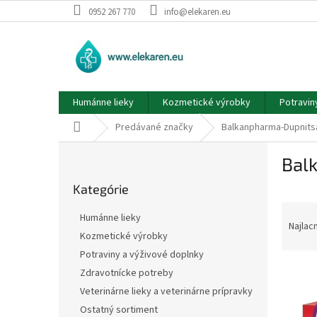
Prejsť
0952 267 770
info@elekaren.eu
na
obsah
Humánne lieky
Kozmetické výrobky
Potravin
Domov
Predávané značky
Balkanpharma-Dupnits
B
Bal
o
Preskočiť
č
Kategórie
kategórie
n
R
ý
Humánne lieky
a
p
Najlac
Kozmetické výrobky
d
a
Potraviny a výživové doplnky
e
n
V
n
e
Zdravotnícke potreby
ý
i
l
Veterinárne lieky a veterinárne prípravky
p
e
Ostatný sortiment