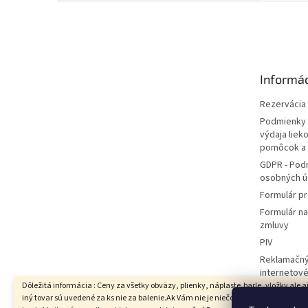
Z
á
p
ä
t
Informác
i
e
Rezervácia l
Podmienky 
výdaja liek
pomôcok a
GDPR - Pod
osobných ú
Formulár pr
Formulár n
zmluvy
PIV
Reklamačný
internetov
Dôležitá informácia : Ceny za všetky obväzy, plienky, náplaste,barle, vložky ale a
Hodnotenie
iný tovar sú uvedené za ks nie za balenie.Ak Vám nie je niečo jasné prosím
Moja objed