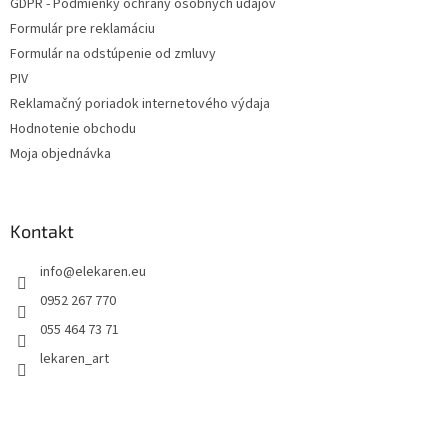
GDPR - Podmienky ochrany osobných údajov
Formulár pre reklamáciu
Formulár na odstúpenie od zmluvy
PIV
Reklamačný poriadok internetového výdaja
Hodnotenie obchodu
Moja objednávka
Kontakt
info
@
elekaren.eu
0952 267 770
055 464 73 71
lekaren_art