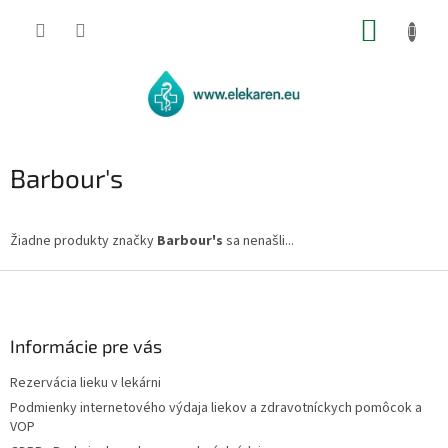
Prejsť
NÁKUP
na
obsah
KOŠÍK
Barbour's
Žiadne produkty značky
Barbour's
sa nenašli...
Z
á
p
ä
Informácie pre vás
t
Rezervácia lieku v lekárni
i
Podmienky internetového výdaja liekov a zdravotníckych pomôcok a
e
VOP