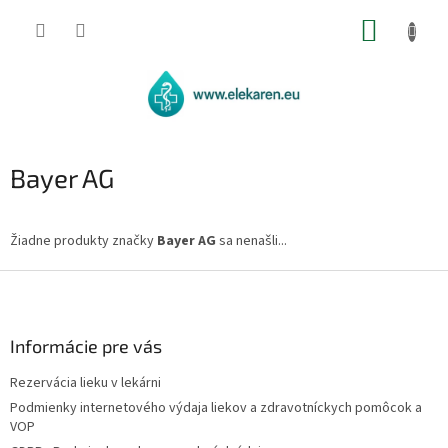
Prejsť
NÁKUP
na
obsah
KOŠÍK
Bayer AG
Žiadne produkty značky
Bayer AG
sa nenašli...
Z
á
p
ä
Informácie pre vás
t
Rezervácia lieku v lekárni
i
Podmienky internetového výdaja liekov a zdravotníckych pomôcok a
e
VOP