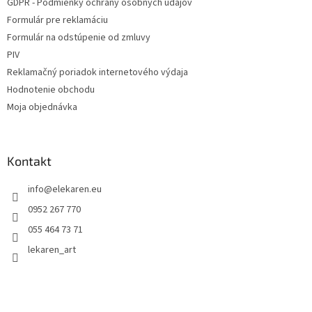
GDPR - Podmienky ochrany osobných údajov
Formulár pre reklamáciu
Formulár na odstúpenie od zmluvy
PIV
Reklamačný poriadok internetového výdaja
Hodnotenie obchodu
Moja objednávka
Kontakt
info
@
elekaren.eu
0952 267 770
055 464 73 71
lekaren_art