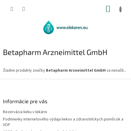
Prejsť
NÁKUP
na
obsah
KOŠÍK
Betapharm Arzneimittel GmbH
Žiadne produkty značky
Betapharm Arzneimittel GmbH
sa nenašli...
Z
á
p
ä
Informácie pre vás
t
Rezervácia lieku v lekárni
i
Podmienky internetového výdaja liekov a zdravotníckych pomôcok a
e
VOP