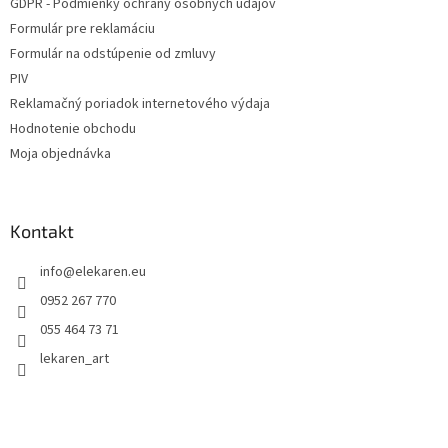
GDPR - Podmienky ochrany osobných údajov
Formulár pre reklamáciu
Formulár na odstúpenie od zmluvy
PIV
Reklamačný poriadok internetového výdaja
Hodnotenie obchodu
Moja objednávka
Kontakt
info
@
elekaren.eu
0952 267 770
055 464 73 71
lekaren_art