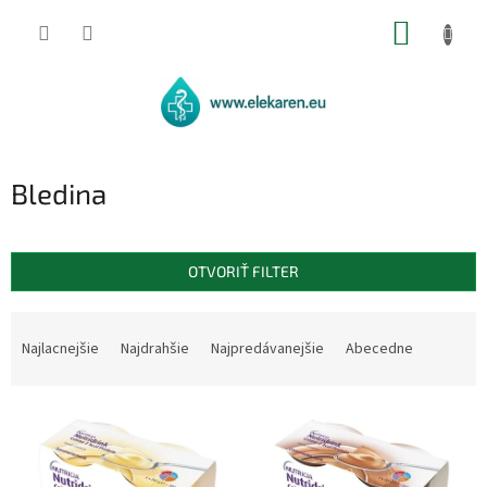
Prejsť
NÁKUP
na
obsah
KOŠÍK
Bledina
OTVORIŤ FILTER
R
a
Najlacnejšie
Najdrahšie
Najpredávanejšie
Abecedne
d
e
V
n
ý
i
p
e