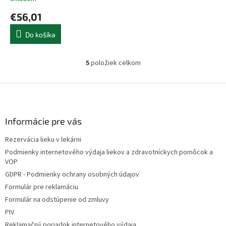
€56,01
Do košíka
5
položiek celkom
O
v
l
Z
á
á
d
p
a
ä
Informácie pre vás
c
t
i
Rezervácia lieku v lekárni
i
e
Podmienky internetového výdaja liekov a zdravotníckych pomôcok a
p
e
VOP
r
v
GDPR - Podmienky ochrany osobných údajov
k
Formulár pre reklamáciu
y
Formulár na odstúpenie od zmluvy
v
ý
PIV
p
Reklamačný poriadok internetového výdaja