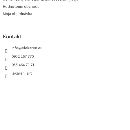
i
Hodnotenie obchodu
s
u
Moja objednávka
Kontakt
info
@
elekaren.eu
0952 267 770
055 464 73 71
lekaren_art