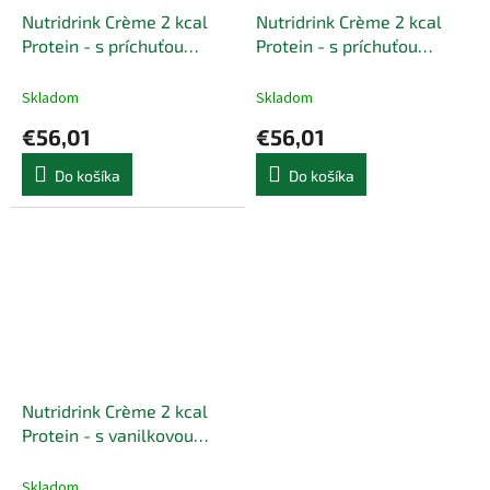
Nutridrink Crème 2 kcal
Nutridrink Crème 2 kcal
Protein - s príchuťou
Protein - s príchuťou
lesného ovocia 24x200 g
mocca 24x200 g (4800 g)
(4800 g)
Skladom
Skladom
€56,01
€56,01
Do košíka
Do košíka
Nutridrink Crème 2 kcal
Protein - s vanilkovou
príchuťou 24x200 g (4800
g)
Skladom