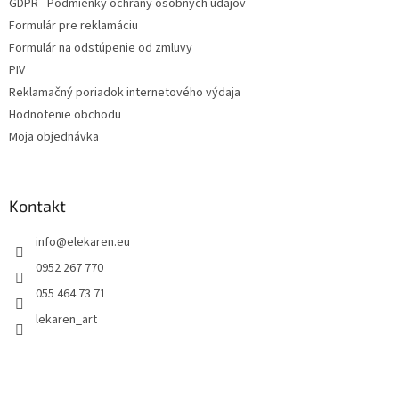
GDPR - Podmienky ochrany osobných údajov
Formulár pre reklamáciu
Formulár na odstúpenie od zmluvy
PIV
Reklamačný poriadok internetového výdaja
Hodnotenie obchodu
Moja objednávka
Kontakt
info
@
elekaren.eu
0952 267 770
055 464 73 71
lekaren_art