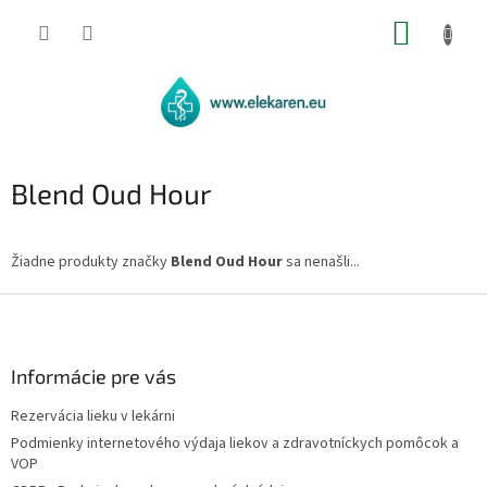
Prejsť
NÁKUP
na
obsah
KOŠÍK
Blend Oud Hour
Žiadne produkty značky
Blend Oud Hour
sa nenašli...
Z
á
p
ä
Informácie pre vás
t
Rezervácia lieku v lekárni
i
Podmienky internetového výdaja liekov a zdravotníckych pomôcok a
e
VOP