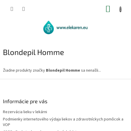
Prejsť
NÁKUP
na
obsah
KOŠÍK
Blondepil Homme
Žiadne produkty značky
Blondepil Homme
sa nenašli...
Z
á
p
ä
Informácie pre vás
t
Rezervácia lieku v lekárni
i
Podmienky internetového výdaja liekov a zdravotníckych pomôcok a
e
VOP