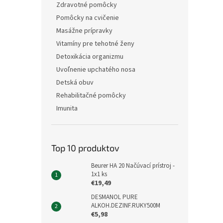
Zdravotné pomôcky
Pomôcky na cvičenie
Masážne prípravky
Vitamíny pre tehotné ženy
Detoxikácia organizmu
Uvoľnenie upchatého nosa
Detská obuv
Rehabilitačné pomôcky
Imunita
Top 10 produktov
Beurer HA 20 Načúvací prístroj -
1x1 ks
€19,49
DESMANOL PURE
ALKOH.DEZINF.RUKY500M
€5,98