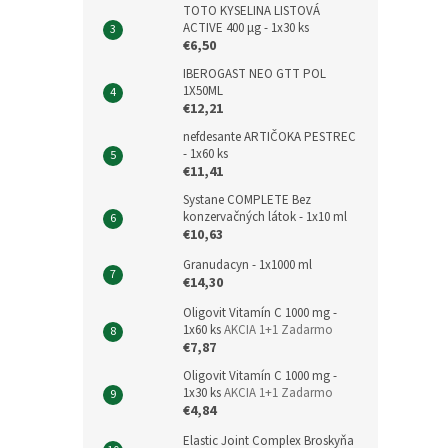
TOTO KYSELINA LISTOVÁ
ACTIVE 400 μg - 1x30 ks
€6,50
IBEROGAST NEO GTT POL
1X50ML
€12,21
nefdesante ARTIČOKA PESTREC
- 1x60 ks
€11,41
Systane COMPLETE Bez
konzervačných látok - 1x10 ml
€10,63
Granudacyn - 1x1000 ml
€14,30
Oligovit Vitamín C 1000 mg -
1x60 ks
AKCIA 1+1 Zadarmo
€7,87
Oligovit Vitamín C 1000 mg -
1x30 ks
AKCIA 1+1 Zadarmo
€4,84
Elastic Joint Complex Broskyňa