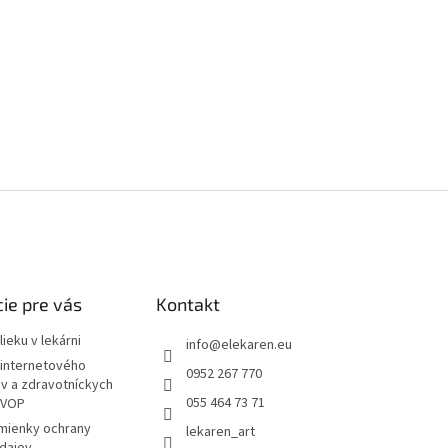
ie pre vás
Kontakt
ieku v lekárni
info
@
elekaren.eu
internetového
0952 267 770
ov a zdravotníckych
055 464 73 71
 VOP
mienky ochrany
lekaren_art