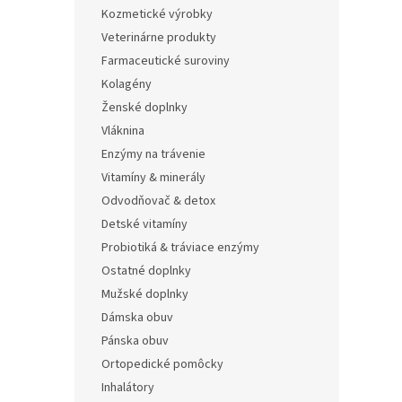
Kozmetické výrobky
Veterinárne produkty
Farmaceutické suroviny
Kolagény
Ženské doplnky
Vláknina
Enzýmy na trávenie
Vitamíny & minerály
Odvodňovač & detox
Detské vitamíny
Probiotiká & tráviace enzýmy
Ostatné doplnky
Mužské doplnky
Dámska obuv
Pánska obuv
Ortopedické pomôcky
Inhalátory