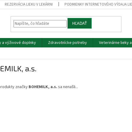
REZERVÁCIA LIEKU V LEKÁRNI
PODMIENKY INTERNETOVÉHO VÝDAJA LI
HĽADAŤ
y a výživové doplnky
Zdravotnícke potreby
Veterinárne lieky 
MILK, a.s.
produkty značky
BOHEMILK, a.s.
sa nenašli...