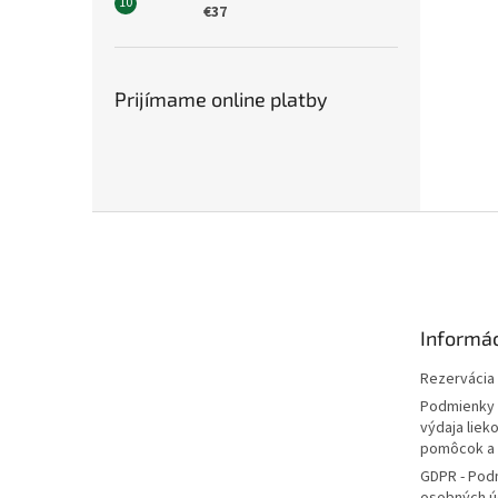
€37
Prijímame online platby
Z
á
p
ä
t
Informác
i
e
Rezervácia l
Podmienky 
výdaja liek
pomôcok a
GDPR - Pod