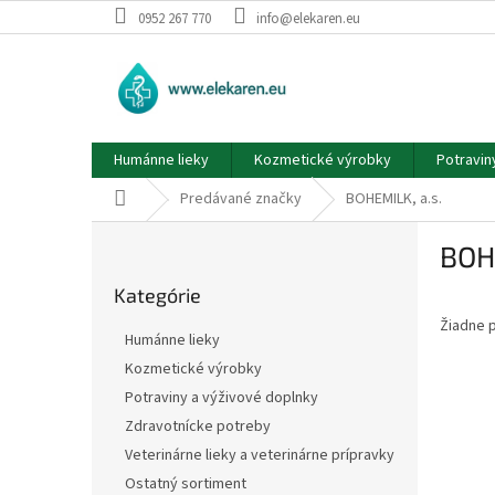
Prejsť
0952 267 770
info@elekaren.eu
na
obsah
Humánne lieky
Kozmetické výrobky
Potravin
Domov
Predávané značky
BOHEMILK, a.s.
B
BOHE
o
Preskočiť
č
Kategórie
kategórie
n
Žiadne 
ý
Humánne lieky
p
Kozmetické výrobky
a
Potraviny a výživové doplnky
n
e
Zdravotnícke potreby
l
Veterinárne lieky a veterinárne prípravky
Ostatný sortiment