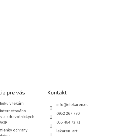
ie pre vás
Kontakt
ieku v lekárni
info
@
elekaren.eu
internetového
0952 267 770
ov a zdravotníckych
055 464 73 71
 VOP
mienky ochrany
lekaren_art