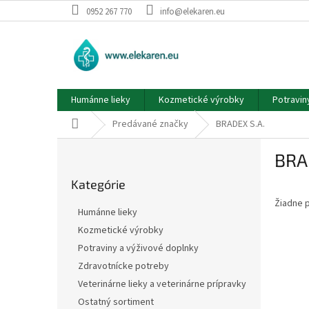
Prejsť
0952 267 770
info@elekaren.eu
na
obsah
Humánne lieky
Kozmetické výrobky
Potravin
Domov
Predávané značky
BRADEX S.A.
B
BRA
o
Preskočiť
č
Kategórie
kategórie
n
Žiadne 
ý
Humánne lieky
p
Kozmetické výrobky
a
Potraviny a výživové doplnky
n
e
Zdravotnícke potreby
l
Veterinárne lieky a veterinárne prípravky
Ostatný sortiment