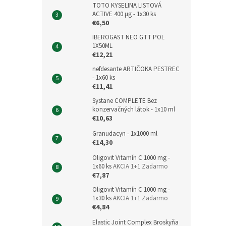
TOTO KYSELINA LISTOVÁ
ACTIVE 400 μg - 1x30 ks
€6,50
IBEROGAST NEO GTT POL
1X50ML
€12,21
nefdesante ARTIČOKA PESTREC
- 1x60 ks
€11,41
Systane COMPLETE Bez
konzervačných látok - 1x10 ml
€10,63
Granudacyn - 1x1000 ml
€14,30
Oligovit Vitamín C 1000 mg -
1x60 ks
AKCIA 1+1 Zadarmo
€7,87
Oligovit Vitamín C 1000 mg -
1x30 ks
AKCIA 1+1 Zadarmo
€4,84
Elastic Joint Complex Broskyňa