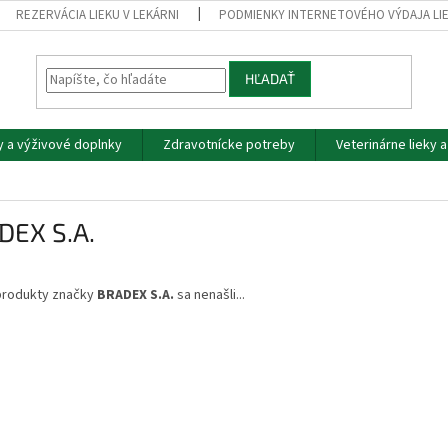
REZERVÁCIA LIEKU V LEKÁRNI
PODMIENKY INTERNETOVÉHO VÝDAJA LI
HĽADAŤ
y a výživové doplnky
Zdravotnícke potreby
Veterinárne lieky 
DEX S.A.
produkty značky
BRADEX S.A.
sa nenašli...