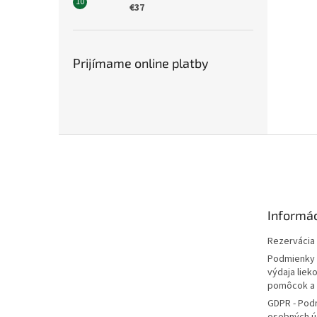
€37
Prijímame online platby
Z
á
p
ä
t
Informác
i
e
Rezervácia l
Podmienky 
výdaja liek
pomôcok a
GDPR - Pod