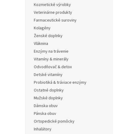
Kozmetické výrobky
Veterinárne produkty
Farmaceutické suroviny
Kolagény
Ženské doplnky
Vláknina
Enzýmy na trávenie
Vitamíny & minerály
Odvodňovač & detox
Detské vitamíny
Probiotiká & tráviace enzýmy
Ostatné doplnky
Mužské doplnky
Dámska obuv
Pánska obuv
Ortopedické pomôcky
Inhalátory