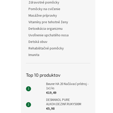
Zdravotné pomôcky
Pomôcky na cvičenie
Masážne prípravky
Vitamíny pre tehotné ženy
Detoxikácia organizmu
Uvoľnenie upchatého nosa
Detská obuv
Rehabilitačné pomôcky
Imunita
Top 10 produktov
Beurer HA 20 Načúvací prístroj -
1x1 ks
€19,49
DESMANOL PURE
ALKOH.DEZINF.RUKY500M
€5,98