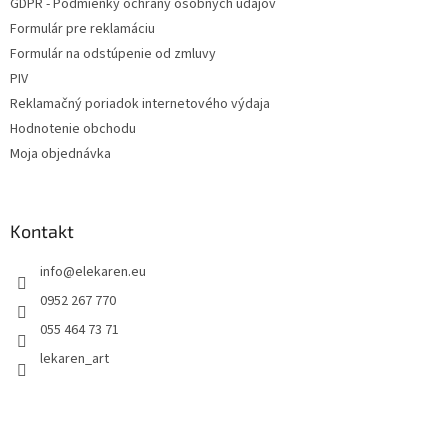
GDPR - Podmienky ochrany osobných údajov
Formulár pre reklamáciu
Formulár na odstúpenie od zmluvy
PIV
Reklamačný poriadok internetového výdaja
Hodnotenie obchodu
Moja objednávka
Kontakt
info
@
elekaren.eu
0952 267 770
055 464 73 71
lekaren_art