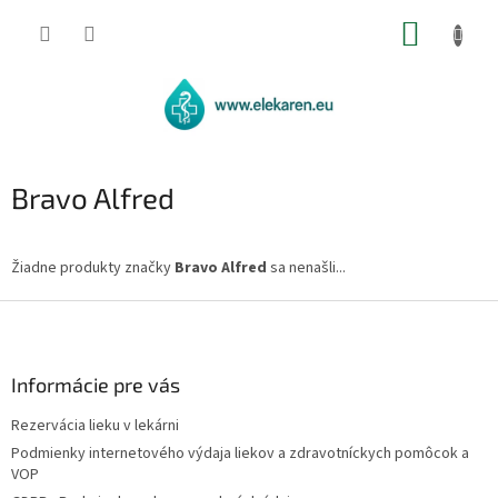
Prejsť
NÁKUP
na
obsah
KOŠÍK
Bravo Alfred
Žiadne produkty značky
Bravo Alfred
sa nenašli...
Z
á
p
ä
Informácie pre vás
t
Rezervácia lieku v lekárni
i
Podmienky internetového výdaja liekov a zdravotníckych pomôcok a
e
VOP