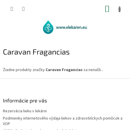
Prejsť
NÁKUP
na
obsah
KOŠÍK
Caravan Fragancias
Žiadne produkty značky
Caravan Fragancias
sa nenašli...
Z
á
p
ä
Informácie pre vás
t
Rezervácia lieku v lekárni
i
Podmienky internetového výdaja liekov a zdravotníckych pomôcok a
e
VOP