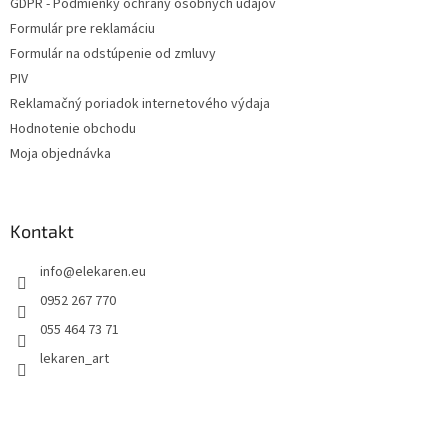
GDPR - Podmienky ochrany osobných údajov
Formulár pre reklamáciu
Formulár na odstúpenie od zmluvy
PIV
Reklamačný poriadok internetového výdaja
Hodnotenie obchodu
Moja objednávka
Kontakt
info
@
elekaren.eu
0952 267 770
055 464 73 71
lekaren_art