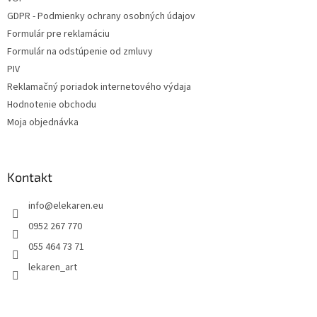
GDPR - Podmienky ochrany osobných údajov
Formulár pre reklamáciu
Formulár na odstúpenie od zmluvy
PIV
Reklamačný poriadok internetového výdaja
Hodnotenie obchodu
Moja objednávka
Kontakt
info
@
elekaren.eu
0952 267 770
055 464 73 71
lekaren_art