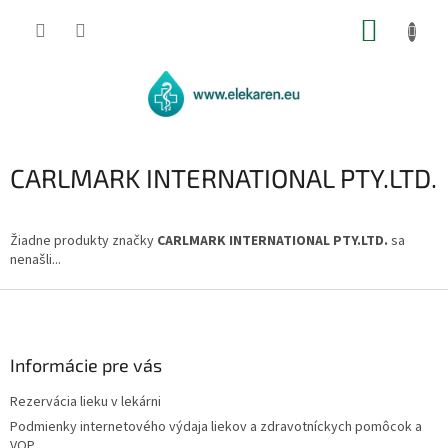
Prejsť
NÁKUP
na
obsah
KOŠÍK
CARLMARK INTERNATIONAL PTY.LTD.
Žiadne produkty značky
CARLMARK INTERNATIONAL PTY.LTD.
sa
nenašli...
Z
á
p
ä
Informácie pre vás
t
Rezervácia lieku v lekárni
i
Podmienky internetového výdaja liekov a zdravotníckych pomôcok a
e
VOP