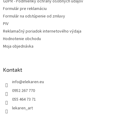
GDPR - Podmienky ochrany osobných údajov
Formulár pre reklamáciu
Formulár na odstúpenie od zmluvy
PIV
Reklamačný poriadok internetového výdaja
Hodnotenie obchodu
Moja objednávka
Kontakt
info
@
elekaren.eu
0952 267 770
055 464 73 71
lekaren_art