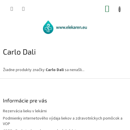
Prejsť
NÁKUP
na
obsah
KOŠÍK
Carlo Dali
Žiadne produkty značky
Carlo Dali
sa nenašli...
Z
á
p
ä
Informácie pre vás
t
Rezervácia lieku v lekárni
i
Podmienky internetového výdaja liekov a zdravotníckych pomôcok a
e
VOP