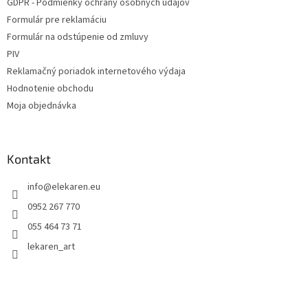
GDPR - Podmienky ochrany osobných údajov
Formulár pre reklamáciu
Formulár na odstúpenie od zmluvy
PIV
Reklamačný poriadok internetového výdaja
Hodnotenie obchodu
Moja objednávka
Kontakt
info
@
elekaren.eu
0952 267 770
055 464 73 71
lekaren_art