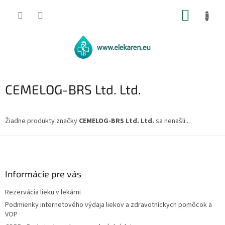
Prejsť
NÁKUP
na
obsah
KOŠÍK
CEMELOG-BRS Ltd. Ltd.
Žiadne produkty značky
CEMELOG-BRS Ltd. Ltd.
sa nenašli...
Z
á
p
ä
Informácie pre vás
t
Rezervácia lieku v lekárni
i
Podmienky internetového výdaja liekov a zdravotníckych pomôcok a
e
VOP