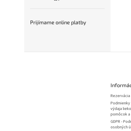
Prijímame online platby
Z
á
p
ä
t
Informác
i
e
Rezervácia l
Podmienky 
výdaja liek
pomôcok a
GDPR - Pod
osobných ú