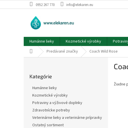
Prejsť
0952 267 770
info@elekaren.eu
na
obsah
Humánne lieky
Kozmetické výrobky
Potravin
Domov
Predávané značky
Coach Wild Rose
B
Coa
o
Preskočiť
č
Kategórie
kategórie
n
Žiadne 
ý
Humánne lieky
p
Kozmetické výrobky
a
Potraviny a výživové doplnky
n
e
Zdravotnícke potreby
l
Veterinárne lieky a veterinárne prípravky
Ostatný sortiment