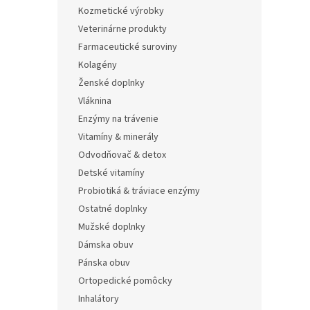
Kozmetické výrobky
Veterinárne produkty
Farmaceutické suroviny
Kolagény
Ženské doplnky
Vláknina
Enzýmy na trávenie
Vitamíny & minerály
Odvodňovač & detox
Detské vitamíny
Probiotiká & tráviace enzýmy
Ostatné doplnky
Mužské doplnky
Dámska obuv
Pánska obuv
Ortopedické pomôcky
Inhalátory