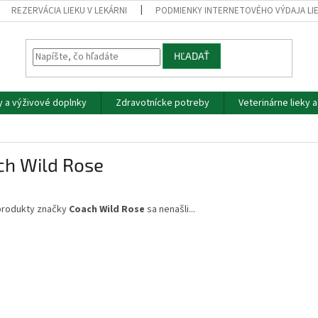
REZERVÁCIA LIEKU V LEKÁRNI
PODMIENKY INTERNETOVÉHO VÝDAJA LI
HĽADAŤ
y a výživové doplnky
Zdravotnícke potreby
Veterinárne lieky 
ch Wild Rose
produkty značky
Coach Wild Rose
sa nenašli...