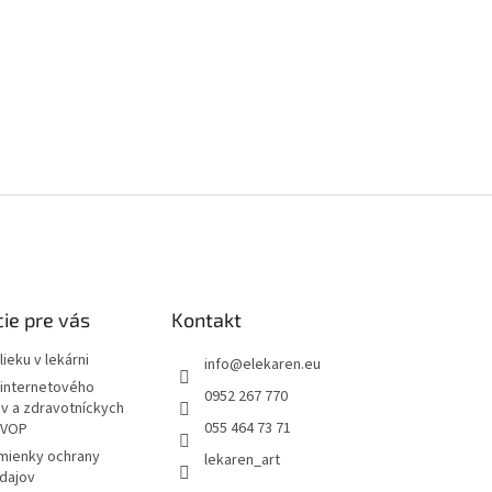
ie pre vás
Kontakt
ieku v lekárni
info
@
elekaren.eu
internetového
0952 267 770
ov a zdravotníckych
055 464 73 71
 VOP
mienky ochrany
lekaren_art
dajov