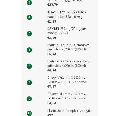
Winlevi 10 mg/g - 1x60 g
€28,79
INTACT HROZNOVÝ CUKOR
Banán + Čerešňa - 1x40 g
€1,29
DEHINEL 230 mg/20 mg pre
mačky - 1x2 ks
€3,80
Fortimel DiaCare - s jahodovou
príchuťou 4x200 ml (800 ml)
€6,74
Fortimel DiaCare - s vanilkovou
príchuťou 4x200 ml (800 ml)
€6,74
Oligovit Vitamín C 1000 mg -
1x60 ks
AKCIA 1+1 Zadarmo
€7,87
Oligovit Vitamín C 1000 mg -
1x30 ks
AKCIA 1+1 Zadarmo
€4,84
Elastic Joint Complex Broskyňa
€37