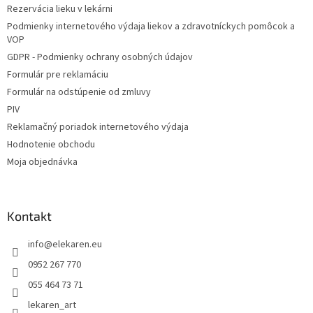
i
Rezervácia lieku v lekárni
i
e
Podmienky internetového výdaja liekov a zdravotníckych pomôcok a
p
e
VOP
r
v
GDPR - Podmienky ochrany osobných údajov
k
Formulár pre reklamáciu
y
Formulár na odstúpenie od zmluvy
v
ý
PIV
p
Reklamačný poriadok internetového výdaja
i
Hodnotenie obchodu
s
u
Moja objednávka
Kontakt
info
@
elekaren.eu
0952 267 770
055 464 73 71
lekaren_art