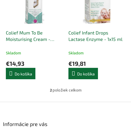
i
p
s
r
p
o
r
d
o
u
d
k
Colief Mum To Be
Colief Infant Drops
u
t
Moisturising Cream -
Lactase Enzyme - 1x15 ml
k
o
1x200 ml
t
v
Skladom
Skladom
o
€14,93
€19,81
v
Do košíka
Do košíka
2
položiek celkom
O
v
l
Z
á
á
d
p
a
ä
Informácie pre vás
c
t