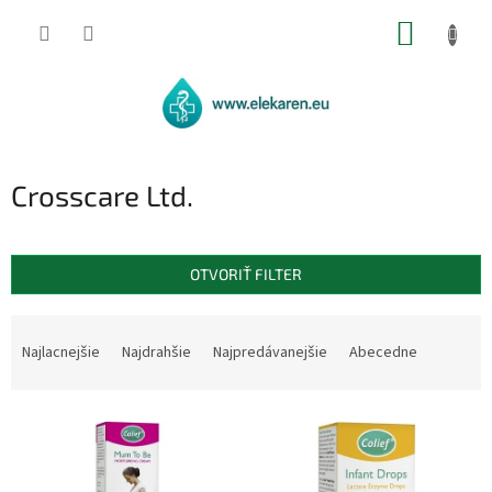
Prejsť
NÁKUP
na
obsah
KOŠÍK
Crosscare Ltd.
OTVORIŤ FILTER
R
a
Najlacnejšie
Najdrahšie
Najpredávanejšie
Abecedne
d
e
V
n
ý
i
p
e