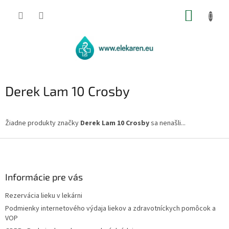
Prejsť
NÁKUP
na
obsah
KOŠÍK
Derek Lam 10 Crosby
Žiadne produkty značky
Derek Lam 10 Crosby
sa nenašli...
Z
á
p
ä
Informácie pre vás
t
Rezervácia lieku v lekárni
i
Podmienky internetového výdaja liekov a zdravotníckych pomôcok a
e
VOP