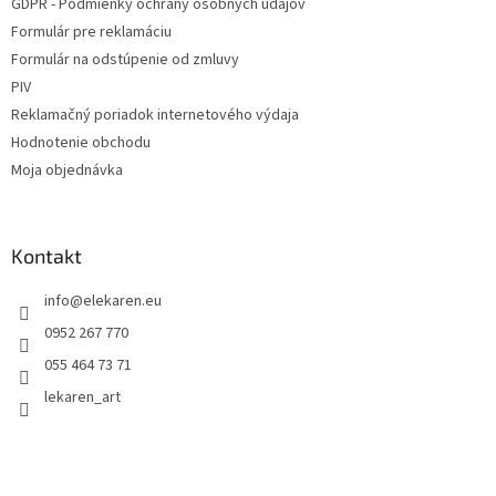
GDPR - Podmienky ochrany osobných údajov
Formulár pre reklamáciu
Formulár na odstúpenie od zmluvy
PIV
Reklamačný poriadok internetového výdaja
Hodnotenie obchodu
Moja objednávka
Kontakt
info
@
elekaren.eu
0952 267 770
055 464 73 71
lekaren_art