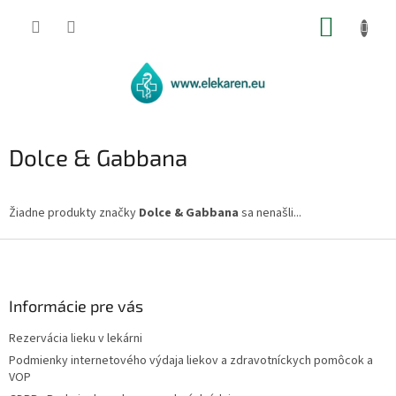
Prejsť
NÁKUP
na
obsah
KOŠÍK
Dolce & Gabbana
Žiadne produkty značky
Dolce & Gabbana
sa nenašli...
Z
á
p
ä
Informácie pre vás
t
Rezervácia lieku v lekárni
i
Podmienky internetového výdaja liekov a zdravotníckych pomôcok a
e
VOP