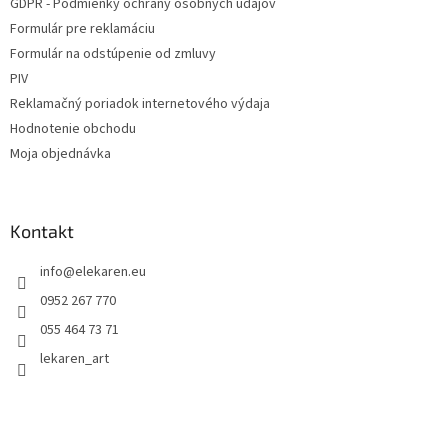
GDPR - Podmienky ochrany osobných údajov
Formulár pre reklamáciu
Formulár na odstúpenie od zmluvy
PIV
Reklamačný poriadok internetového výdaja
Hodnotenie obchodu
Moja objednávka
Kontakt
info
@
elekaren.eu
0952 267 770
055 464 73 71
lekaren_art