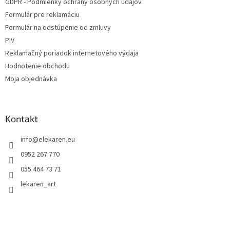
GDPR - Podmienky ochrany osobných údajov
Formulár pre reklamáciu
Formulár na odstúpenie od zmluvy
PIV
Reklamačný poriadok internetového výdaja
Hodnotenie obchodu
Moja objednávka
Kontakt
info
@
elekaren.eu
0952 267 770
055 464 73 71
lekaren_art