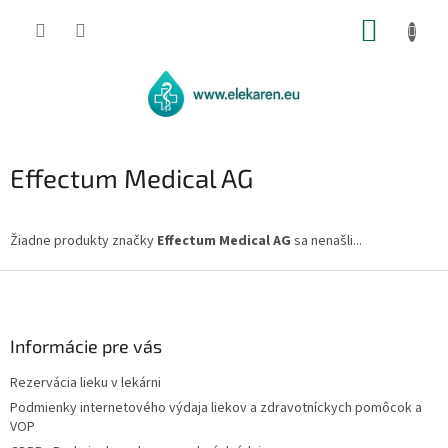
Prejsť
NÁKUP
na
obsah
KOŠÍK
Effectum Medical AG
Žiadne produkty značky
Effectum Medical AG
sa nenašli...
Z
á
p
ä
Informácie pre vás
t
Rezervácia lieku v lekárni
i
Podmienky internetového výdaja liekov a zdravotníckych pomôcok a
e
VOP