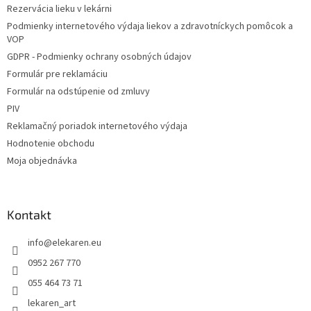
i
Rezervácia lieku v lekárni
i
e
Podmienky internetového výdaja liekov a zdravotníckych pomôcok a
p
e
VOP
r
v
GDPR - Podmienky ochrany osobných údajov
k
Formulár pre reklamáciu
y
Formulár na odstúpenie od zmluvy
v
ý
PIV
p
Reklamačný poriadok internetového výdaja
i
Hodnotenie obchodu
s
u
Moja objednávka
Kontakt
info
@
elekaren.eu
0952 267 770
055 464 73 71
lekaren_art