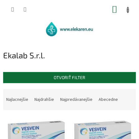
Prejsť
NÁKUP
na
obsah
KOŠÍK
Ekalab S.r.l.
OTVORIŤ FILTER
R
a
Najlacnejšie
Najdrahšie
Najpredávanejšie
Abecedne
d
e
V
n
ý
i
p
e