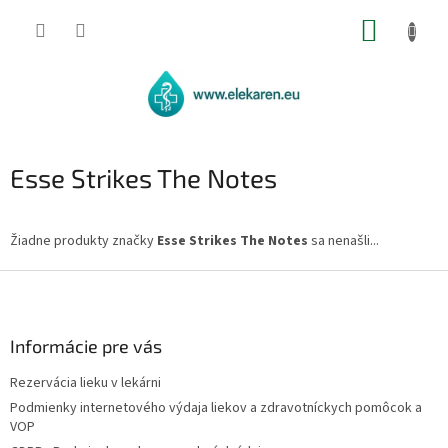
Prejsť
NÁKUP
na
obsah
KOŠÍK
Esse Strikes The Notes
Žiadne produkty značky
Esse Strikes The Notes
sa nenašli...
Z
á
p
ä
Informácie pre vás
t
Rezervácia lieku v lekárni
i
Podmienky internetového výdaja liekov a zdravotníckych pomôcok a
e
VOP