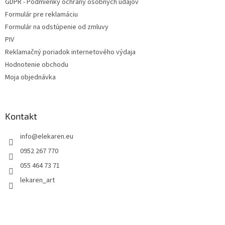
GDPR - Podmienky ochrany osobných údajov
Formulár pre reklamáciu
Formulár na odstúpenie od zmluvy
PIV
Reklamačný poriadok internetového výdaja
Hodnotenie obchodu
Moja objednávka
Kontakt
info
@
elekaren.eu
0952 267 770
055 464 73 71
lekaren_art