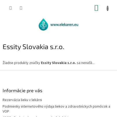
Prejsť
NÁKUP
na
obsah
KOŠÍK
Essity Slovakia s.r.o.
Žiadne produkty značky
Essity Slovakia s.r.o.
sa nenašli...
Z
á
p
ä
Informácie pre vás
t
Rezervácia lieku v lekárni
i
Podmienky internetového výdaja liekov a zdravotníckych pomôcok a
e
VOP