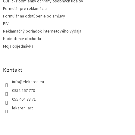
GDPR - Podmienky ochrany osobných údajov
Formulár pre reklamáciu
Formulár na odstúpenie od zmluvy
PIV
Reklamačný poriadok internetového výdaja
Hodnotenie obchodu
Moja objednávka
Kontakt
info
@
elekaren.eu
0952 267 770
055 464 73 71
lekaren_art