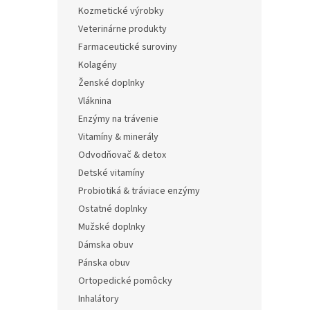
Kozmetické výrobky
Veterinárne produkty
Farmaceutické suroviny
Kolagény
Ženské doplnky
Vláknina
Enzýmy na trávenie
Vitamíny & minerály
Odvodňovač & detox
Detské vitamíny
Probiotiká & tráviace enzýmy
Ostatné doplnky
Mužské doplnky
Dámska obuv
Pánska obuv
Ortopedické pomôcky
Inhalátory