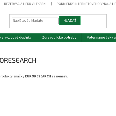
REZERVÁCIA LIEKU V LEKÁRNI
PODMIENKY INTERNETOVÉHO VÝDAJA LI
HĽADAŤ
y a výživové doplnky
Zdravotnícke potreby
Veterinárne lieky 
ORESEARCH
produkty značky
EURORESEARCH
sa nenašli...