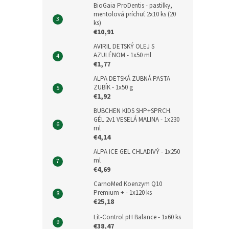
BioGaia ProDentis - pastilky,
mentolová príchuť 2x10 ks (20
ks)
€10,91
AVIRIL DETSKÝ OLEJ S
AZULÉNOM - 1x50 ml
€1,77
ALPA DETSKÁ ZUBNÁ PASTA
ZUBÍK - 1x50 g
€1,92
BUBCHEN KIDS SHP+SPRCH.
GÉL 2v1 VESELÁ MALINA - 1x230
ml
€4,14
ALPA ICE GEL CHLADIVÝ - 1x250
ml
€4,69
CarnoMed Koenzym Q10
Premium + - 1x120 ks
€25,18
Lit-Control pH Balance - 1x60 ks
€38,47