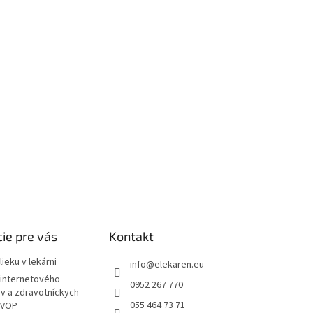
ie pre vás
Kontakt
ieku v lekárni
info
@
elekaren.eu
internetového
0952 267 770
ov a zdravotníckych
055 464 73 71
 VOP