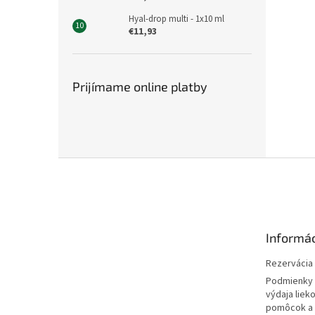
Hyal-drop multi - 1x10 ml
€11,93
Prijímame online platby
Z
á
p
ä
t
Informác
i
e
Rezervácia l
Podmienky 
výdaja liek
pomôcok a