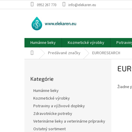
Prejsť
0952 267 770
info@elekaren.eu
na
obsah
Humánne lieky
Kozmetické výrobky
Potravin
Domov
Predávané značky
EURORESEARCH
B
EUR
o
Preskočiť
č
Kategórie
kategórie
n
Žiadne 
ý
Humánne lieky
p
Kozmetické výrobky
a
Potraviny a výživové doplnky
n
e
Zdravotnícke potreby
l
Veterinárne lieky a veterinárne prípravky
Ostatný sortiment