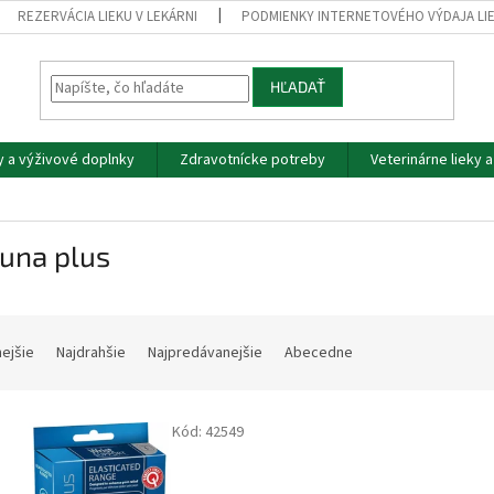
REZERVÁCIA LIEKU V LEKÁRNI
PODMIENKY INTERNETOVÉHO VÝDAJA LI
HĽADAŤ
y a výživové doplnky
Zdravotnícke potreby
Veterinárne lieky 
una plus
nejšie
Najdrahšie
Najpredávanejšie
Abecedne
Kód:
42549