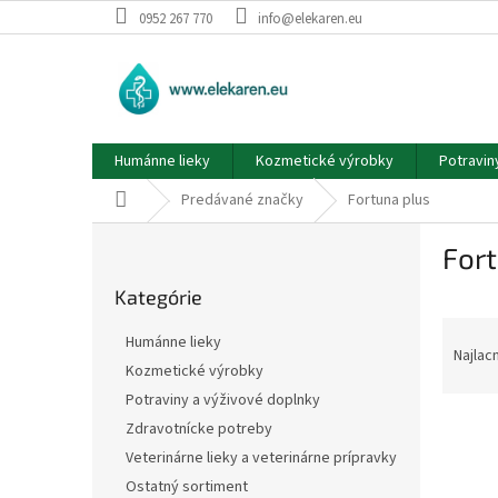
Prejsť
0952 267 770
info@elekaren.eu
na
obsah
Humánne lieky
Kozmetické výrobky
Potravin
Domov
Predávané značky
Fortuna plus
B
Fort
o
Preskočiť
č
Kategórie
kategórie
n
R
ý
Humánne lieky
a
p
Najlac
Kozmetické výrobky
d
a
Potraviny a výživové doplnky
e
n
V
n
e
Zdravotnícke potreby
ý
i
l
Veterinárne lieky a veterinárne prípravky
p
e
Ostatný sortiment