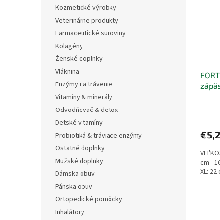
i
p
Kozmetické výrobky
s
r
Veterinárne produkty
p
o
r
d
Farmaceutické suroviny
o
u
Kolagény
d
k
Ženské doplnky
u
t
Vláknina
FORT
k
o
Enzýmy na trávenie
zápäs
t
v
o
Vitamíny & minerály
v
Odvodňovač & detox
Detské vitamíny
€5,
Probiotiká & tráviace enzýmy
Ostatné doplnky
VEĽKOS
Mužské doplnky
cm - 1
XL: 22
Dámska obuv
Pánska obuv
Ortopedické pomôcky
Inhalátory