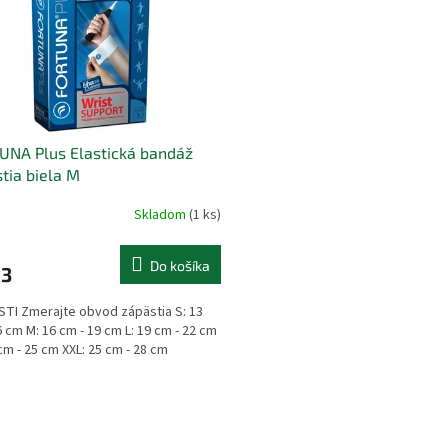
UNA Plus Elastická bandáž
tia biela M
Skladom
(1 ks)
Do košíka
23
TI Zmerajte obvod zápästia S: 13
6 cm M: 16 cm - 19 cm L: 19 cm - 22 cm
 cm - 25 cm XXL: 25 cm - 28 cm
O
v
l