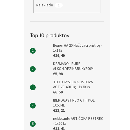
Na sklade
1
Top 10 produktov
Beurer HA 20 Načúvací prístroj -
1x1 ks
€19,49
DESMANOL PURE
ALKOH.DEZINF.RUKY500M
€5,98
TOTO KYSELINA LISTOVÁ
ACTIVE 400 μg - 1x30 ks
€6,50
IBEROGAST NEO GTT POL
1X50ML
€12,21
nefdesante ARTIČOKA PESTREC
- 1x60 ks
€11,41