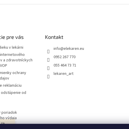
ie pre vás
Kontakt
ieku v lekárni
info
@
elekaren.eu
internetového
0952 267 770
ov a zdravotníckych
055 464 73 71
 VOP
mienky ochrany
lekaren_art
dajov
e reklamáciu
a odstúpenie od
 poriadok
ého výdaja
j za
 obchodu