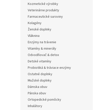
Kozmetické výrobky
Veterinárne produkty
Farmaceutické suroviny
Kolagény
Ženské doplnky
Vláknina
Enzýmy na trávenie
Vitamíny & minerály
Odvodňovač & detox
Detské vitamíny
Probiotiká & tráviace enzýmy
Ostatné doplnky
Mužské doplnky
Dámska obuv
Pánska obuv
Ortopedické pomôcky
Inhalátory