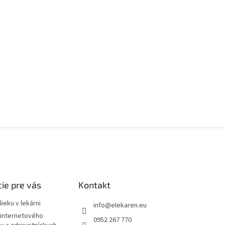
ie pre vás
Kontakt
ieku v lekárni
info
@
elekaren.eu
internetového
0952 267 770