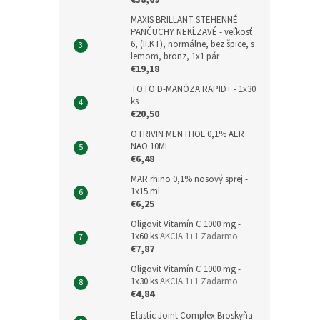
€38,69
MAXIS BRILLANT STEHENNÉ
PANČUCHY NEKĹZAVÉ - veľkosť
6, (II.KT), normálne, bez špice, s
lemom, bronz, 1x1 pár
€19,18
TOTO D-MANÓZA RAPID+ - 1x30
ks
€20,50
OTRIVIN MENTHOL 0,1% AER
NAO 10ML
€6,48
MAR rhino 0,1% nosový sprej -
1x15 ml
€6,25
Oligovit Vitamín C 1000 mg -
1x60 ks
AKCIA 1+1 Zadarmo
€7,87
Oligovit Vitamín C 1000 mg -
1x30 ks
AKCIA 1+1 Zadarmo
€4,84
Elastic Joint Complex Broskyňa