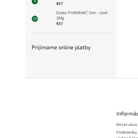
€37
Elastic POMARANČ Orin - Joint
263g
€37
Prijímame online platby
Z
á
p
ä
t
Informác
i
e
Rezervácia l
Podmienky 