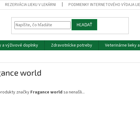
REZERVÁCIA LIEKU V LEKÁRNI
PODMIENKY INTERNETOVÉHO VÝDAJA LI
HĽADAŤ
y a výživové doplnky
Zdravotnícke potreby
Veterinárne lieky 
gance world
produkty značky
Fragance world
sa nenašli...