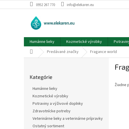
Prejsť
0952 267 770
info@elekaren.eu
na
obsah
Humánne lieky
Kozmetické výrobky
Potravin
Domov
Predávané značky
Fragance world
B
Fra
o
Preskočiť
č
Kategórie
kategórie
n
Žiadne 
ý
Humánne lieky
p
Kozmetické výrobky
a
Potraviny a výživové doplnky
n
e
Zdravotnícke potreby
l
Veterinárne lieky a veterinárne prípravky
Ostatný sortiment