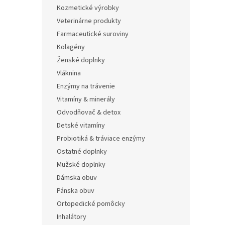
Kozmetické výrobky
Veterinárne produkty
Farmaceutické suroviny
Kolagény
Ženské doplnky
Vláknina
Enzýmy na trávenie
Vitamíny & minerály
Odvodňovač & detox
Detské vitamíny
Probiotiká & tráviace enzýmy
Ostatné doplnky
Mužské doplnky
Dámska obuv
Pánska obuv
Ortopedické pomôcky
Inhalátory