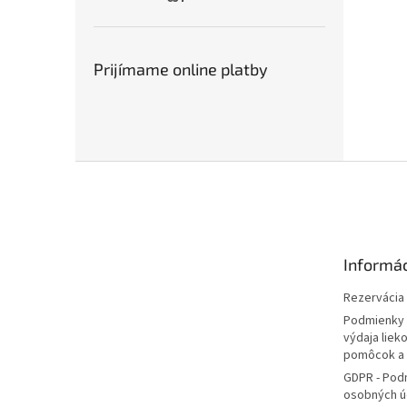
Prijímame online platby
Z
á
p
ä
t
Informác
i
e
Rezervácia l
Podmienky 
výdaja liek
pomôcok a
GDPR - Pod
osobných ú