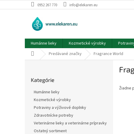
Prejsť
0952 267 770
info@elekaren.eu
na
obsah
Humánne lieky
Kozmetické výrobky
Potravin
Domov
Predávané značky
Fragrance World
B
Fra
o
Preskočiť
č
Kategórie
kategórie
n
Žiadne 
ý
Humánne lieky
p
Kozmetické výrobky
a
Potraviny a výživové doplnky
n
e
Zdravotnícke potreby
l
Veterinárne lieky a veterinárne prípravky
Ostatný sortiment