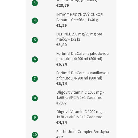
Winlevi 10 mg/g - 1x60 g
€28,79
INTACT HROZNOVÝ CUKOR
Banán + Čerešňa - 1x40 g
€1,29
DEHINEL 230 mg/20 mg pre
mačky - 1x2 ks
€3,80
Fortimel DiaCare - s jahodovou
príchuťou 4x200 ml (800 ml)
€6,74
Fortimel DiaCare - s vanilkovou
príchuťou 4x200 ml (800 ml)
€6,74
Oligovit Vitamín C 1000 mg -
1x60 ks
AKCIA 1+1 Zadarmo
€7,87
Oligovit Vitamín C 1000 mg -
1x30 ks
AKCIA 1+1 Zadarmo
€4,84
Elastic Joint Complex Broskyňa
€37