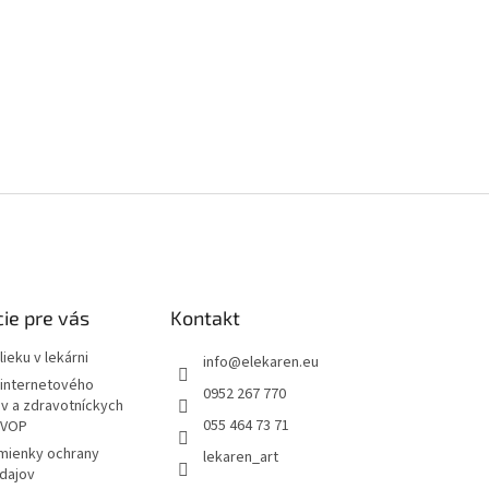
ie pre vás
Kontakt
ieku v lekárni
info
@
elekaren.eu
internetového
0952 267 770
ov a zdravotníckych
055 464 73 71
 VOP
mienky ochrany
lekaren_art
dajov