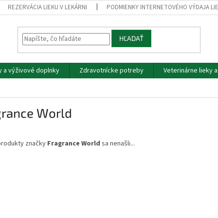
REZERVÁCIA LIEKU V LEKÁRNI
PODMIENKY INTERNETOVÉHO VÝDAJA LI
HĽADAŤ
y a výživové doplnky
Zdravotnícke potreby
Veterinárne lieky 
grance World
produkty značky
Fragrance World
sa nenašli...