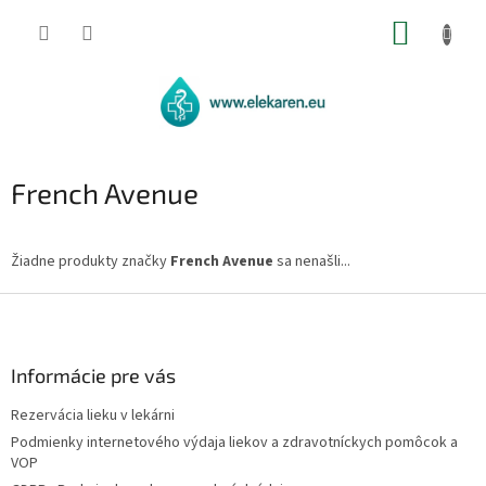
Prejsť
NÁKUP
na
obsah
KOŠÍK
French Avenue
Žiadne produkty značky
French Avenue
sa nenašli...
Z
á
p
ä
Informácie pre vás
t
Rezervácia lieku v lekárni
i
Podmienky internetového výdaja liekov a zdravotníckych pomôcok a
e
VOP