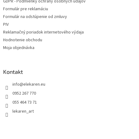
GDPR - Podmienky ochrany osobných údajov
Formulár pre reklamáciu
Formulár na odstúpenie od zmluvy
PIV
Reklamačný poriadok internetového výdaja
Hodnotenie obchodu
Moja objednávka
Kontakt
info
@
elekaren.eu
0952 267 770
055 464 73 71
lekaren_art