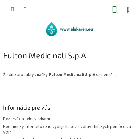
Prejsť
NÁKUP
na
obsah
KOŠÍK
Fulton Medicinali S.p.A
Žiadne produkty značky
Fulton Medicinali S.p.A
sa nenašli...
Z
á
p
ä
Informácie pre vás
t
Rezervácia lieku v lekárni
i
Podmienky internetového výdaja liekov a zdravotníckych pomôcok a
e
VOP