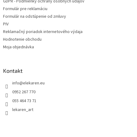
GDPR - Podmienky ochrany osobných údajov
Formulár pre reklamáciu
Formulár na odstúpenie od zmluvy
PIV
Reklamačný poriadok internetového výdaja
Hodnotenie obchodu
Moja objednávka
Kontakt
info
@
elekaren.eu
0952 267 770
055 464 73 71
lekaren_art