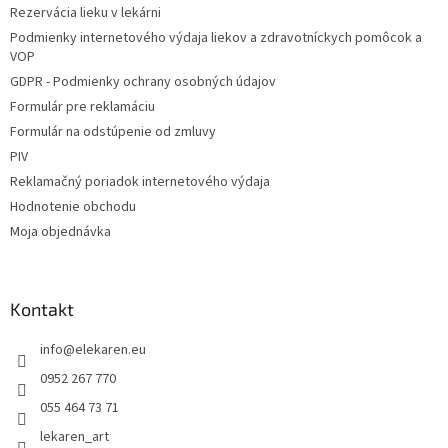
i
Rezervácia lieku v lekárni
i
e
Podmienky internetového výdaja liekov a zdravotníckych pomôcok a
p
e
VOP
r
v
GDPR - Podmienky ochrany osobných údajov
k
Formulár pre reklamáciu
y
Formulár na odstúpenie od zmluvy
v
ý
PIV
p
Reklamačný poriadok internetového výdaja
i
Hodnotenie obchodu
s
u
Moja objednávka
Kontakt
info
@
elekaren.eu
0952 267 770
055 464 73 71
lekaren_art