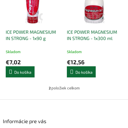
i
p
s
r
p
o
r
d
o
u
d
k
ICE POWER MAGNESIUM
ICE POWER MAGNESIUM
u
t
IN STRONG - 1x90 g
IN STRONG - 1x300 ml
k
o
t
v
Skladom
Skladom
o
€7,02
€12,56
v
Do košíka
Do košíka
2
položiek celkom
O
v
l
Z
á
á
d
p
a
ä
Informácie pre vás
c
t