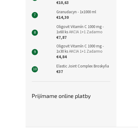
€10,63
Granudacyn - 1x1000 ml
€14,30
Oligovit Vitamín C 1000 mg -
1x60 ks
AKCIA 1+1 Zadarmo
€7,87
Oligovit Vitamín C 1000 mg -
1x30 ks
AKCIA 1+1 Zadarmo
€4,84
Elastic Joint Complex Broskyňa
€37
Prijímame online platby
Z
á