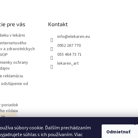
ie pre vás
Kontakt
ieku v lekárni
info
@
elekaren.eu
internetového
0952 267 770
ov a zdravotníckych
055 464 73 71
 VOP
mienky ochrany
lekaren_art
dajov
e reklamáciu
a odstúpenie od
 poriadok
ého výdaja
j za
 obchodu
návka
oužíva súbory cookie. Ďalším prechádzaním
ím v
Odmietnuť
yjadrujete súhlas s ich používaním. Viac