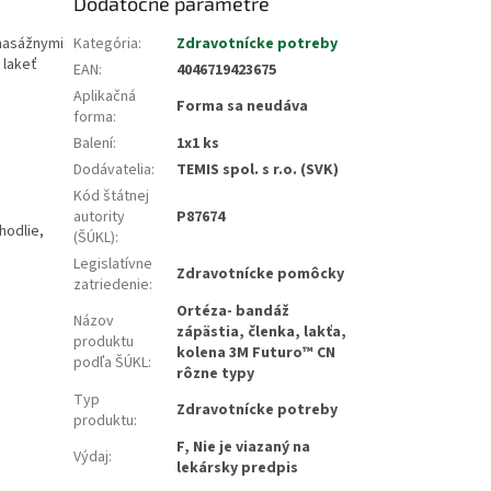
Dodatočné parametre
 masážnymi
Kategória
:
Zdravotnícke potreby
 lakeť
EAN
:
4046719423675
Aplikačná
Forma sa neudáva
forma
:
Balení
:
1x1 ks
Dodávatelia
:
TEMIS spol. s r.o. (SVK)
Kód štátnej
autority
P87674
hodlie,
(ŠÚKL)
:
Legislatívne
Zdravotnícke pomôcky
zatriedenie
:
Ortéza- bandáž
Názov
zápästia, členka, lakťa,
produktu
kolena 3M Futuro™ CN
podľa ŠÚKL
:
rôzne typy
Typ
Zdravotnícke potreby
produktu
:
F, Nie je viazaný na
Výdaj
:
lekársky predpis