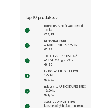
Top 10 produktov
Beurer HA 20 Načúvací prístroj -
1x1 ks
€19,49
DESMANOL PURE
ALKOH.DEZINF.RUKY500M
€5,98
TOTO KYSELINA LISTOVÁ
ACTIVE 400 μg - 1x30 ks
€6,50
IBEROGAST NEO GTT POL
1X50ML
€12,21
nefdesante ARTIČOKA PESTREC
- 1x60 ks
€11,41
Systane COMPLETE Bez
konzervačných látok - 1x10 ml