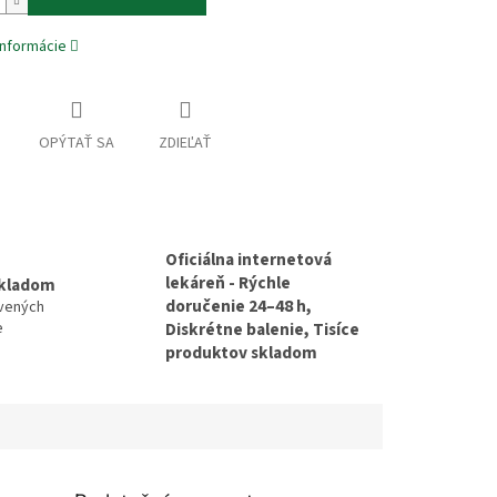
informácie
OPÝTAŤ SA
ZDIEĽAŤ
Oficiálna internetová
lekáreň - Rýchle
skladom
doručenie 24–48 h,
avených
e
Diskrétne balenie, Tisíce
produktov skladom