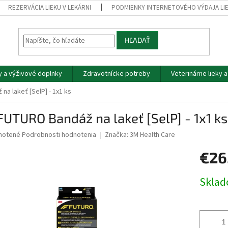
REZERVÁCIA LIEKU V LEKÁRNI
PODMIENKY INTERNETOVÉHO VÝDAJA LI
HĽADAŤ
y a výživové doplnky
Zdravotnícke potreby
Veterinárne lieky 
a lakeť [SelP] - 1x1 ks
UTURO Bandáž na lakeť [SelP] - 1x1 ks
né
notené
Podrobnosti hodnotenia
Značka:
3M Health Care
nie
€26
u
Jednotk
Skla
cena:
iek.