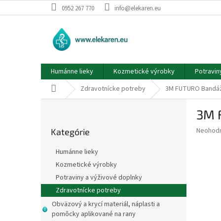
Prejsť
0952 267 770
info@elekaren.eu
na
obsah
Humánne lieky
Kozmetické výrobky
Potravin
Domov
Zdravotnícke potreby
3M FUTURO Bandáž n
B
3M F
o
Preskočiť
č
Priemer
Neohod
Kategórie
kategórie
n
hodnote
ý
produkt
Humánne lieky
p
je
Kozmetické výrobky
0,0
a
z
Potraviny a výživové doplnky
n
5
e
Zdravotnícke potreby
hviezdič
l
Obväzový a krycí materiál, náplasti a
pomôcky aplikované na rany