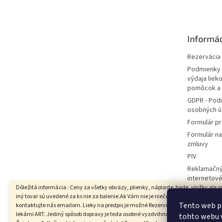
p
ä
t
Informác
i
e
Rezervácia l
Podmienky 
výdaja liek
pomôcok a
GDPR - Pod
osobných ú
Formulár pr
Formulár n
zmluvy
PIV
Reklamačný
internetov
Dôležitá informácia : Ceny za všetky obväzy, plienky, náplaste,barle, vložky ale a
Hodnotenie
iný tovar sú uvedené za ks nie za balenie.Ak Vám nie je niečo jasné prosím
Moja objed
Tento web p
kontaktujte nás emailom. Lieky na predpis je možné Rezervovať iba s vyzdvihnut
lekárni ART. Jediný spôsob dopravy je teda osobné vyzdvihnutie v Lekárni ART,
tohto webu v