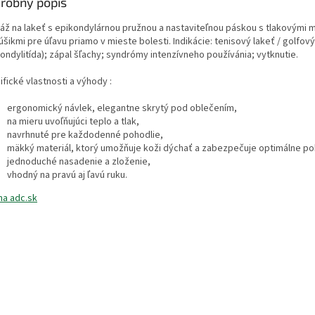
robný popis
áž na lakeť s epikondylárnou pružnou a nastaviteľnou páskou s tlakovými
šikmi pre úľavu priamo v mieste bolesti. Indikácie: tenisový lakeť / golfový
ondylitída); zápal šľachy; syndrómy intenzívneho používánia; vytknutie.
fické vlastnosti a výhody :
ergonomický návlek, elegantne skrytý pod oblečením,
na mieru uvoľňujúci teplo a tlak,
navrhnuté pre každodenné pohodlie,
mäkký materiál, ktorý umožňuje koži dýchať a zabezpečuje optimálne po
jednoduché nasadenie a zloženie,
vhodný na pravú aj ľavú ruku.
na adc.sk