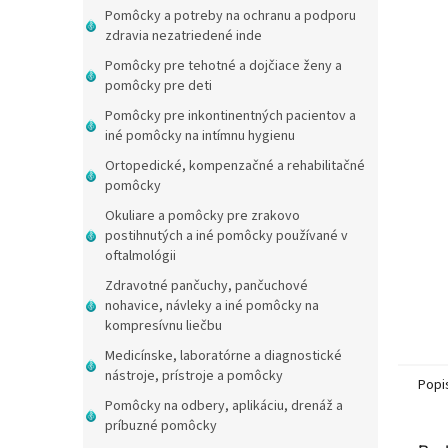
Pomôcky a potreby na ochranu a podporu
zdravia nezatriedené inde
Pomôcky pre tehotné a dojčiace ženy a
pomôcky pre deti
Pomôcky pre inkontinentných pacientov a
iné pomôcky na intímnu hygienu
Ortopedické, kompenzačné a rehabilitačné
pomôcky
Okuliare a pomôcky pre zrakovo
postihnutých a iné pomôcky používané v
oftalmológii
Zdravotné pančuchy, pančuchové
nohavice, návleky a iné pomôcky na
kompresívnu liečbu
Medicínske, laboratórne a diagnostické
nástroje, prístroje a pomôcky
Popi
Pomôcky na odbery, aplikáciu, drenáž a
príbuzné pomôcky