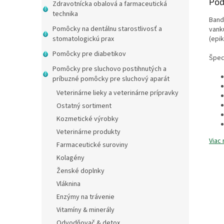
Pod
Zdravotnícka obalová a farmaceutická
technika
Band
Pomôcky na dentálnu starostlivosť a
vankú
(epik
stomatologickú prax
Pomôcky pre diabetikov
Špeci
Pomôcky pre sluchovo postihnutých a
príbuzné pomôcky pre sluchový aparát
Veterinárne lieky a veterinárne prípravky
Ostatný sortiment
Kozmetické výrobky
Veterinárne produkty
Viac 
Farmaceutické suroviny
Kolagény
Ženské doplnky
Vláknina
Enzýmy na trávenie
Vitamíny & minerály
Odvodňovač & detox