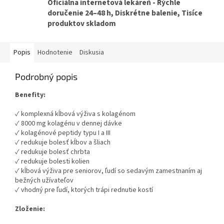
Oficiálna internetová lekáreň - Rýchle
doručenie 24–48 h, Diskrétne balenie, Tisíce
produktov skladom
Popis
Hodnotenie
Diskusia
Podrobný popis
Benefity:
✓ komplexná kĺbová výživa s kolagénom
✓ 8000 mg kolagénu v dennej dávke
✓ kolagénové peptidy typu I a III
✓ redukuje bolesť kĺbov a šliach
✓ redukuje bolesť chrbta
✓ redukuje bolesti kolien
✓ kĺbová výživa pre seniorov, ľudí so sedavým zamestnaním aj
bežných užívateľov
✓ vhodný pre ľudí, ktorých trápi rednutie kostí
Zloženie: