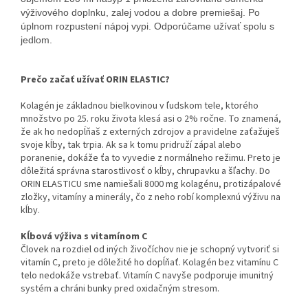
výživového doplnku, zalej vodou a dobre premiešaj. Po
úplnom rozpustení nápoj vypi. Odporúčame užívať spolu s
jedlom.
Prečo začať užívať ORIN ELASTIC?
Kolagén je základnou bielkovinou v ľudskom tele, ktorého
množstvo po 25. roku života klesá asi o 2% ročne. To znamená,
že ak ho nedopĺňaš z externých zdrojov a pravidelne zaťažuješ
svoje kĺby, tak trpia. Ak sa k tomu pridruží zápal alebo
poranenie, dokáže ťa to vyvedie z normálneho režimu. Preto je
dôležitá správna starostlivosť o kĺby, chrupavku a šľachy. Do
ORIN ELASTICU sme namiešali 8000 mg kolagénu, protizápalové
zložky, vitamíny a minerály, čo z neho robí komplexnú výživu na
kĺby.
Kĺbová výživa s vitamínom C
Človek na rozdiel od iných živočíchov nie je schopný vytvoriť si
vitamín C, preto je dôležité ho dopĺňať. Kolagén bez vitamínu C
telo nedokáže vstrebať. Vitamín C navyše podporuje imunitný
systém a chráni bunky pred oxidačným stresom.