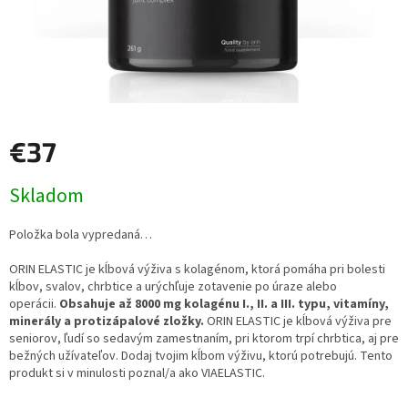
€37
Jednotková
Skladom
cena:
Položka bola vypredaná…
ORIN ELASTIC je kĺbová výživa s kolagénom, ktorá pomáha pri bolesti
kĺbov, svalov, chrbtice a urýchľuje zotavenie po úraze alebo
operácii.
Obsahuje až 8000 mg kolagénu I., II. a III. typu, vitamíny,
minerály a protizápalové zložky.
ORIN ELASTIC je kĺbová výživa pre
seniorov, ľudí so sedavým zamestnaním, pri ktorom trpí chrbtica, aj pre
bežných užívateľov. Dodaj tvojim kĺbom výživu, ktorú potrebujú. Tento
produkt si v minulosti poznal/a ako VIAELASTIC.