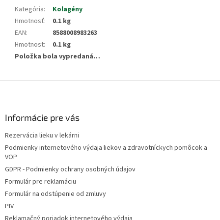
Kategória
:
Kolagény
Hmotnosť
:
0.1 kg
EAN
:
8588008983263
Hmotnost
:
0.1 kg
Položka bola vypredaná…
Z
á
p
ä
Informácie pre vás
t
Rezervácia lieku v lekárni
i
Podmienky internetového výdaja liekov a zdravotníckych pomôcok a
e
VOP
GDPR - Podmienky ochrany osobných údajov
Formulár pre reklamáciu
Formulár na odstúpenie od zmluvy
PIV
Reklamačný poriadok internetového výdaja