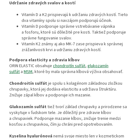
Udržanie zdravých svalov a kostí
Vitamín D a K2 prispievajú k udržaniu zdravých kostí. Tieto
dva vitamíny spolu si navzájom podporujú účinok.
Vitamín D podporuje správne vstrebávanie vápnika
a fosforu, ktoré sú dôležité pre kosti. Taktiež podporuje
správne fungovanie svalov.
Vitamín K2 známy aj ako MK-7 zase prispieva k správnej
zrážanlivosti krvi a udržaniu zdravých kostí.
Podpora elasticity a zdravia kĺbov
ORIN ELASTIC obsahuje
chondroitín sulfát
,
glukozamín
sulfát
a
MSM
, ktoré by mala správna kĺbová výživa obsahovať.
Chondroitín sulfát
je spolu s kolagénom základnou zložkou
chrupavky, ktorá jej dodáva elasticitu a udržiava štruktúru.
Znižuje zápal kĺbov a podporuje ich mazanie.
Glukozamín sulfát
tiež tvorí základ chrupavky a prirodzene sa
vyskytuje v ľudskom tele. Je dôležitý pre zdravie kĺbov
a chrupaviek. Podporuje mazanie kĺbov, znižuje trenie medzi
kosťou a chrupavkou, čím ju chráni pred opotrebovaním.
Kyselina hyalurónová
nemá svoje miesto len v kozmetickom