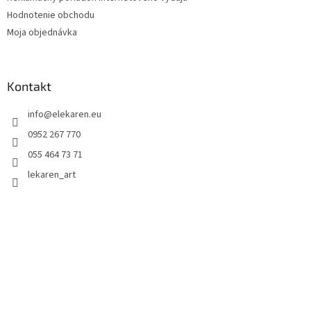
Hodnotenie obchodu
Moja objednávka
Kontakt
info
@
elekaren.eu
0952 267 770
055 464 73 71
lekaren_art