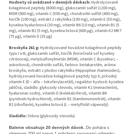
Hodnoty sú uvádzané v denných dávkach:
Hydrolyzované
kolagénové peptidy (8000 mg), glukozamín sulfát (1200 mg),
MSM (900 mg), vitamín C (500 mg), chondroitín sulfát (400 mg),
horčík (100 mg), extrakt z rakytníka (100 mg), vitamín E (50 mg),
kyselina hyalurónová (30 mg), vitamín B6 (10 mg), vitamín B1 (5
mg), vitamín B2 (5 mg), kyselina listová (600 µg), vitamín K2 MK7
(75 µg), vitamín D (35 µg)
Broskyňa 261 g:
Hydrolyzované hovädzie kolagénové peptidy
typu I a III, glukozamín sulfát, horčík (horečnatá soľ kyseliny
citrónovej), metylsulfonylmetán (MSM), vitamín C (kyselina L –
askorbová), chondroitín sulfát, farbivo: betakarotén, aróma:
broskyňa, extrakt z plodov rakytníka (Hippophae rhamnoides),
hydrolyzované hovädzie kolagénové peptidy typ II, prírodný
vitamín E (D – alfa – tokoferylacetát), regulátor kyslosti: kyselina
jablčná, sladidlo: glykozidy steviolu, vitamín K2 (menachinón),
hyaluronan sodný, vitamín D (kolekalciferol), vitamín B6
(pyridoxín hydrochlorid), vitamín B1 (tiamínmononitrát), vitamín
B2 (riboflavín), kyselina listová (L – metylfolát vápenatý).
Sladidlo:
Stévia (glykozidy steviolu)
Balenie obsahuje 20 denných dávok.
Do pohára s
objemom 200 ml nasyp 1 priloženú zarovnanú odmerku