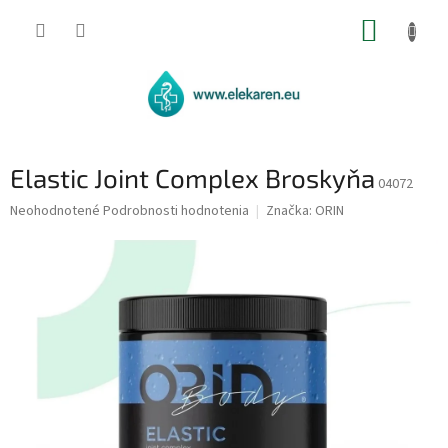
Prejsť
NÁKUP
na
obsah
KOŠÍK
Elastic Joint Complex Broskyňa
04072
Priemerné
Neohodnotené
Podrobnosti hodnotenia
Značka:
ORIN
hodnotenie
produktu
je
0,0
z
5
hviezdičiek.