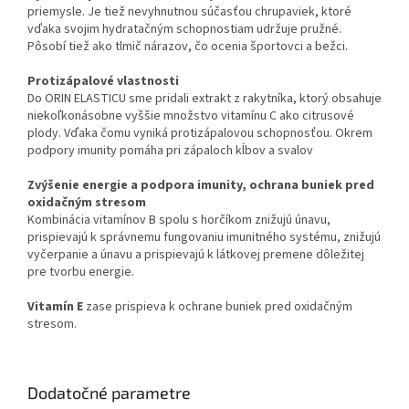
priemysle. Je tiež nevyhnutnou súčasťou chrupaviek, ktoré
vďaka svojim hydratačným schopnostiam udržuje pružné.
Pôsobí tiež ako tlmič nárazov, čo ocenia športovci a bežci.
Protizápalové vlastnosti
Do ORIN ELASTICU sme pridali extrakt z rakytníka, ktorý obsahuje
niekoľkonásobne vyššie množstvo vitamínu C ako citrusové
plody. Vďaka čomu vyniká protizápalovou schopnosťou. Okrem
podpory imunity pomáha pri zápaloch kĺbov a svalov
Zvýšenie energie a podpora imunity, ochrana buniek pred
oxidačným stresom
Kombinácia vitamínov B spolu s horčíkom znižujú únavu,
prispievajú k správnemu fungovaniu imunitného systému, znižujú
vyčerpanie a únavu a prispievajú k látkovej premene dôležitej
pre tvorbu energie.
Vitamín E
zase prispieva k ochrane buniek pred oxidačným
stresom.
Dodatočné parametre