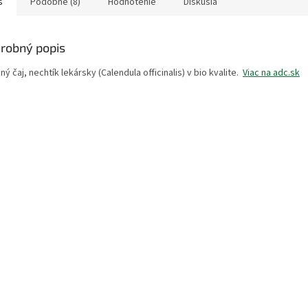
s
Podobné (8)
Hodnotenie
Diskusia
robný popis
ný čaj, nechtík lekársky (Calendula officinalis) v bio kvalite.
Viac na adc.sk