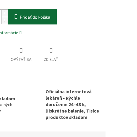
Pridať do košíka
informácie
OPÝTAŤ SA
ZDIEĽAŤ
Oficiálna internetová
lekáreň - Rýchle
skladom
doručenie 24–48 h,
avených
e
Diskrétne balenie, Tisíce
produktov skladom