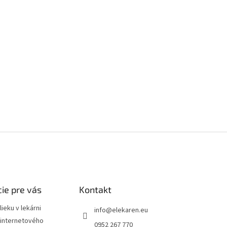
ie pre vás
Kontakt
ieku v lekárni
info
@
elekaren.eu
internetového
0952 267 770