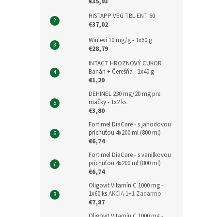
€35,93
HISTAPP VEG TBL ENT 60
€37,02
Winlevi 10 mg/g - 1x60 g
€28,79
INTACT HROZNOVÝ CUKOR
Banán + Čerešňa - 1x40 g
€1,29
DEHINEL 230 mg/20 mg pre
mačky - 1x2 ks
€3,80
Fortimel DiaCare - s jahodovou
príchuťou 4x200 ml (800 ml)
€6,74
Fortimel DiaCare - s vanilkovou
príchuťou 4x200 ml (800 ml)
€6,74
Oligovit Vitamín C 1000 mg -
1x60 ks
AKCIA 1+1 Zadarmo
€7,87
Oligovit Vitamín C 1000 mg -