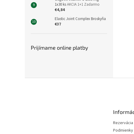
1x30 ks
AKCIA 1+1 Zadarmo
€4,84
Elastic Joint Complex Broskyňa
€37
Prijímame online platby
Z
á
p
ä
t
Informác
i
e
Rezervácia l
Podmienky 