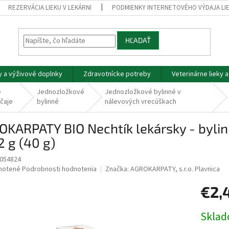
REZERVÁCIA LIEKU V LEKÁRNI
PODMIENKY INTERNETOVÉHO VÝDAJA LI
HĽADAŤ
y a výživové doplnky
Zdravotnícke potreby
Veterinárne lieky 
é
Jednozložkové
Jednozložkové bylinné v
čaje
bylinné
nálevových vrecúškach
KARPATY BIO Nechtík lekársky - bylinn
 g (40 g)
054824
né
notené
Podrobnosti hodnotenia
Značka:
AGROKARPATY, s.r.o. Plavnica
nie
€2,
u
Jednotk
Skla
cena: