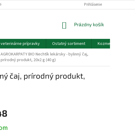
EKOV A ZDRAVOTNÍCKYCH POMÔCOK A VOP
Prihlásenie
GDPR - PODMIENKY OCHRANY
NÁKUPNÝ
Prázdny košík
KOŠÍK
a veterinárne prípravky
Ostatný sortiment
Kozmetické výrobky
AGROKARPATY BIO Nechtík lekársky - bylinný čaj,
prírodný produkt, 20x2 g (40 g)
ý čaj, prírodný produkt,
48
ová
dom