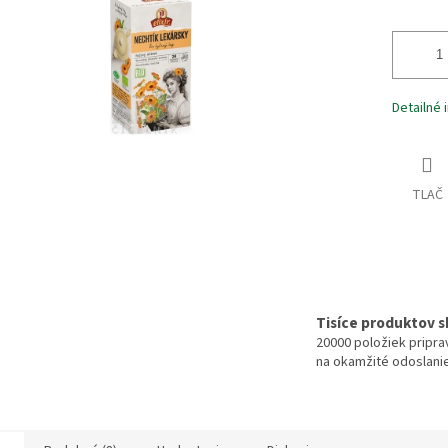
iek.
Detailné 
TLAČ
Tisíce produktov 
20000 položiek pripr
na okamžité odoslani