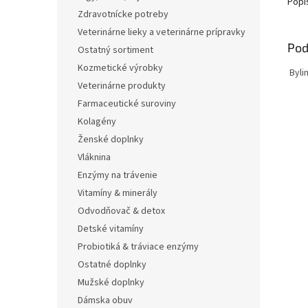
Popi
Zdravotnícke potreby
Veterinárne lieky a veterinárne prípravky
Pod
Ostatný sortiment
Kozmetické výrobky
Bylin
Veterinárne produkty
Farmaceutické suroviny
Kolagény
Ženské doplnky
Vláknina
Enzýmy na trávenie
Vitamíny & minerály
Odvodňovač & detox
Detské vitamíny
Probiotiká & tráviace enzýmy
Ostatné doplnky
Mužské doplnky
Dámska obuv