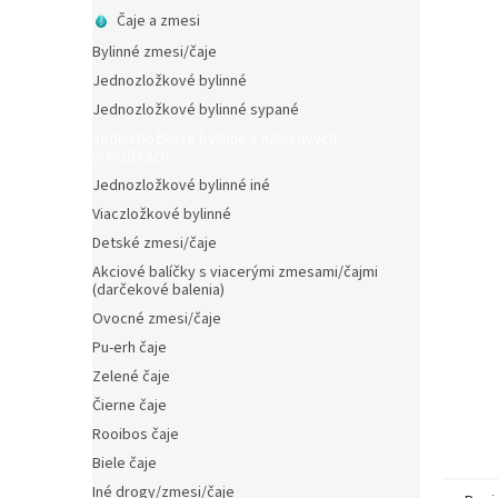
hviezdič
Čaje a zmesi
Bylinné zmesi/čaje
Jednozložkové bylinné
Jednozložkové bylinné sypané
Jednozložkové bylinné v nálevových
vrecúškach
Jednozložkové bylinné iné
Viaczložkové bylinné
Detské zmesi/čaje
Akciové balíčky s viacerými zmesami/čajmi
(darčekové balenia)
Ovocné zmesi/čaje
Pu-erh čaje
Zelené čaje
Čierne čaje
Rooibos čaje
Biele čaje
Iné drogy/zmesi/čaje