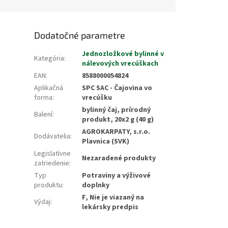
Dodatočné parametre
Jednozložkové bylinné v
Kategória
:
nálevových vrecúškach
EAN
:
8588000054824
Aplikačná
SPC SAC - Čajovina vo
forma
:
vrecúšku
bylinný čaj, prírodný
Balení
:
produkt, 20x2 g (40 g)
AGROKARPATY, s.r.o.
Dodávatelia
:
Plavnica (SVK)
Legislatívne
Nezaradené produkty
zatriedenie
:
Typ
Potraviny a výživové
produktu
:
doplnky
F, Nie je viazaný na
Výdaj
:
lekársky predpis