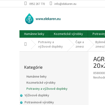
Prejsť
0952 267 770
info@elekaren.eu
na
obsah
Humánne lieky
Kozmetické výrobky
Potravin
Potraviny a
Čaje a
Bylinn
Domov
výživové doplnky
zmesi
zmesi/
B
AGRO
o
Preskočiť
č
20x2
Kategórie
kategórie
n
8588000
ý
Humánne lieky
Priemer
Neohod
p
hodnote
Kozmetické výrobky
a
produkt
Potraviny a výživové doplnky
n
je
e
0,0
Výživové doplnky
z
l
Potravinové výrobky
5