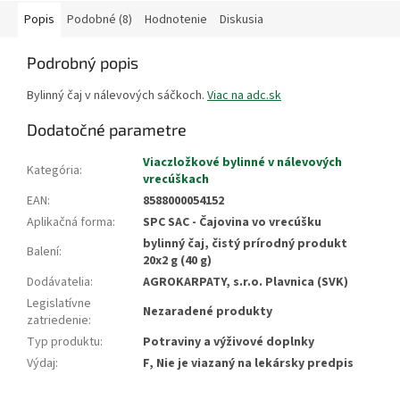
Popis
Podobné (8)
Hodnotenie
Diskusia
Podrobný popis
Bylinný čaj v nálevových sáčkoch.
Viac na adc.sk
Dodatočné parametre
Viaczložkové bylinné v nálevových
Kategória
:
vrecúškach
EAN
:
8588000054152
Aplikačná forma
:
SPC SAC - Čajovina vo vrecúšku
bylinný čaj, čistý prírodný produkt
Balení
:
20x2 g (40 g)
Dodávatelia
:
AGROKARPATY, s.r.o. Plavnica (SVK)
Legislatívne
Nezaradené produkty
zatriedenie
:
Typ produktu
:
Potraviny a výživové doplnky
Výdaj
:
F, Nie je viazaný na lekársky predpis