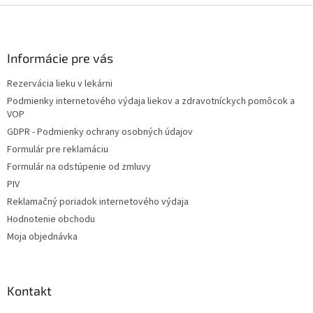
Z
á
p
ä
Informácie pre vás
t
Rezervácia lieku v lekárni
i
Podmienky internetového výdaja liekov a zdravotníckych pomôcok a
e
VOP
GDPR - Podmienky ochrany osobných údajov
Formulár pre reklamáciu
Formulár na odstúpenie od zmluvy
PIV
Reklamačný poriadok internetového výdaja
Hodnotenie obchodu
Moja objednávka
Kontakt