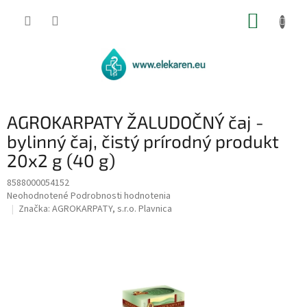
Prejsť
NÁKUP
na
obsah
KOŠÍK
AGROKARPATY ŽALUDOČNÝ čaj -
bylinný čaj, čistý prírodný produkt
20x2 g (40 g)
8588000054152
Priemerné
Neohodnotené
Podrobnosti hodnotenia
hodnotenie
Značka:
AGROKARPATY, s.r.o. Plavnica
produktu
je
0,0
z
5
hviezdičiek.