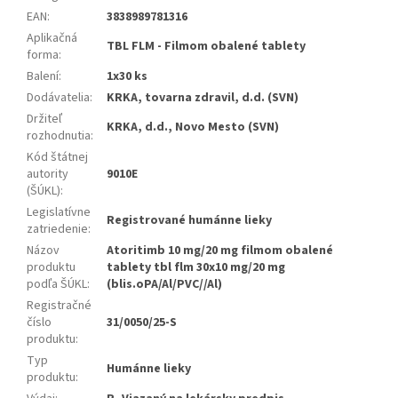
EAN
:
3838989781316
Aplikačná
TBL FLM - Filmom obalené tablety
forma
:
Balení
:
1x30 ks
Dodávatelia
:
KRKA, tovarna zdravil, d.d. (SVN)
Držiteľ
KRKA, d.d., Novo Mesto (SVN)
rozhodnutia
:
Kód štátnej
autority
9010E
(ŠÚKL)
:
Legislatívne
Registrované humánne lieky
zatriedenie
:
Názov
Atoritimb 10 mg/20 mg filmom obalené
produktu
tablety tbl flm 30x10 mg/20 mg
podľa ŠÚKL
:
(blis.oPA/Al/PVC//Al)
Registračné
číslo
31/0050/25-S
produktu
:
Typ
Humánne lieky
produktu
: