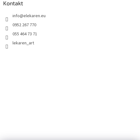
Kontakt
info
@
elekaren.eu
0952 267 770
055 464 73 71
lekaren_art