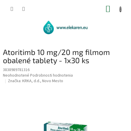
Prejsť
NÁKUP
na
obsah
KOŠÍK
Atoritimb 10 mg/20 mg filmom
obalené tablety - 1x30 ks
3838989781316
Priemerné
Neohodnotené
Podrobnosti hodnotenia
hodnotenie
Značka:
KRKA, d.d., Novo Mesto
produktu
je
0,0
z
5
hviezdičiek.