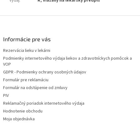
Výdaj
:
R, Viazaný na lekársky predpis
Z
á
p
ä
Informácie pre vás
t
Rezervácia lieku v lekárni
i
Podmienky internetového výdaja liekov a zdravotníckych pomôcok a
e
VOP
GDPR - Podmienky ochrany osobných údajov
Formulár pre reklamáciu
Formulár na odstúpenie od zmluvy
PIV
Reklamačný poriadok internetového výdaja
Hodnotenie obchodu
Moja objednávka