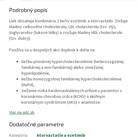
Podrobný popis
Liek obsahuje kombináciu 2 liečiv ezetimib a atorvastatín. Znižuje
hladiny celkového cholesterolu, LDL cholesterolu (tzv. zlý),
triglyceridov (tukové látky) a zvyšuje hladiny HDL cholesterolu
(tzv. dobrý).
Používa sa u dospelých ako doplnok k diéte na:
liečbu primárnej hypercholesterolémie (heterozygotnej
familiárnej a non-familiárnej) alebo zmiešanej
hyperlipidémie,
liečbu homozygotnej familiárnej hypercholesterolémie
(HoFH),
zníženie rizika kardiovaskulárnych príhod u pacientov s
koronárnou chorobou srdca (KCHS) a akútnym
koronárnym syndrómom (AKS) v anamnéze.
Viac na adc.sk
Dodatočné parametre
Kategória
:
Atorvastatín a ezetimib