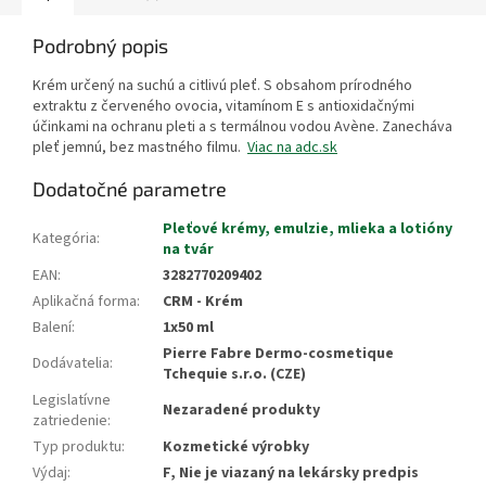
Podrobný popis
Krém určený na suchú a citlivú pleť. S obsahom prírodného
extraktu z červeného ovocia, vitamínom E s antioxidačnými
účinkami na ochranu pleti a s termálnou vodou Avène. Zanecháva
pleť jemnú, bez mastného filmu.
Viac na adc.sk
Dodatočné parametre
Pleťové krémy, emulzie, mlieka a lotióny
Kategória
:
na tvár
EAN
:
3282770209402
Aplikačná forma
:
CRM - Krém
Balení
:
1x50 ml
Pierre Fabre Dermo-cosmetique
Dodávatelia
:
Tchequie s.r.o. (CZE)
Legislatívne
Nezaradené produkty
zatriedenie
:
Typ produktu
:
Kozmetické výrobky
Výdaj
:
F, Nie je viazaný na lekársky predpis