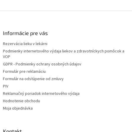
Z
á
p
ä
Informácie pre vás
t
Rezervácia lieku v lekárni
i
Podmienky internetového výdaja liekov a zdravotníckych pomôcok a
e
VOP
GDPR - Podmienky ochrany osobných údajov
Formulár pre reklamáciu
Formulár na odstúpenie od zmluvy
PIV
Reklamačný poriadok internetového výdaja
Hodnotenie obchodu
Moja objednávka
Kontakt