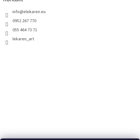
info
@
elekaren.eu
0952 267 770
055 464 73 71
lekaren_art