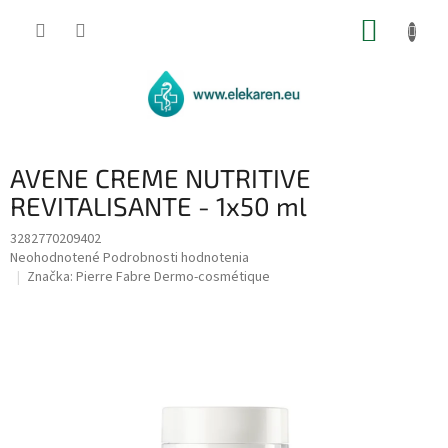
Prejsť
NÁKUP
na
obsah
KOŠÍK
AVENE CREME NUTRITIVE
REVITALISANTE - 1x50 ml
3282770209402
Priemerné
Neohodnotené
Podrobnosti hodnotenia
hodnotenie
Značka:
Pierre Fabre Dermo-cosmétique
produktu
je
0,0
z
5
hviezdičiek.