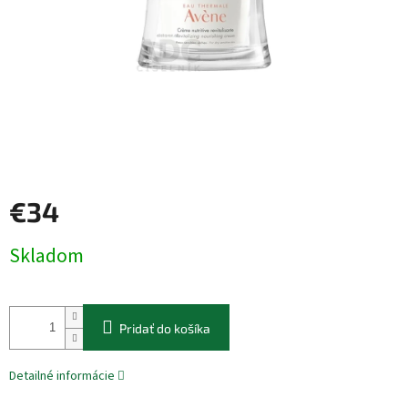
€34
Jednotková
Skladom
cena:
Pridať do košíka
Detailné informácie