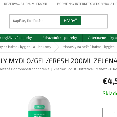
REZERVÁCIA LIEKU V LEKÁRNI
PODMIENKY INTERNETOVÉHO VÝDAJA LI
HĽADAŤ
y a výživové doplnky
Zdravotnícke potreby
Veterinárne lieky 
y na intímnu hygienu a lubrikanty
Prípravky na bežnú intímnu hygienu
LLY MYDLO/GEL/FRESH 200ML ZELEN
né
notené
Podrobnosti hodnotenia
Značka:
Soc. It. Brittanica L.Manetti - H.R
nie
€4,
u
Jednotk
Skla
cena:
iek.