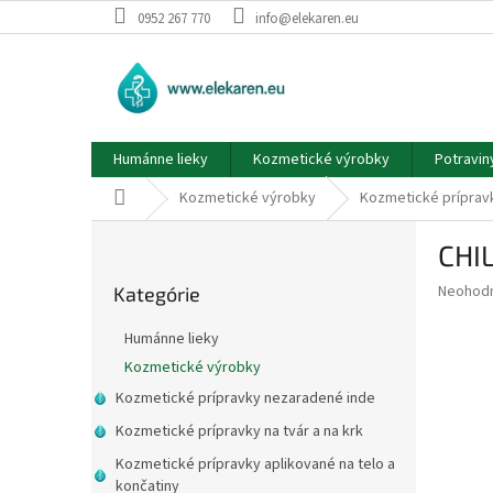
Prejsť
0952 267 770
info@elekaren.eu
na
obsah
Humánne lieky
Kozmetické výrobky
Potravin
Domov
Kozmetické výrobky
Kozmetické prípravk
B
CHI
o
Preskočiť
č
Priemer
Neohod
Kategórie
kategórie
n
hodnote
ý
produkt
Humánne lieky
p
je
Kozmetické výrobky
0,0
a
z
Kozmetické prípravky nezaradené inde
n
5
e
Kozmetické prípravky na tvár a na krk
hviezdič
l
Kozmetické prípravky aplikované na telo a
končatiny