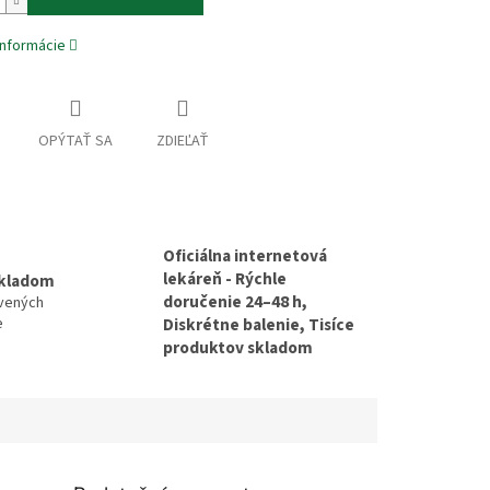
informácie
OPÝTAŤ SA
ZDIEĽAŤ
Oficiálna internetová
lekáreň - Rýchle
skladom
doručenie 24–48 h,
avených
e
Diskrétne balenie, Tisíce
produktov skladom