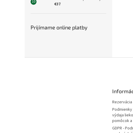
€37
Prijímame online platby
Z
á
p
ä
t
Informác
i
e
Rezervácia l
Podmienky 
výdaja liek
pomôcok a
GDPR - Pod