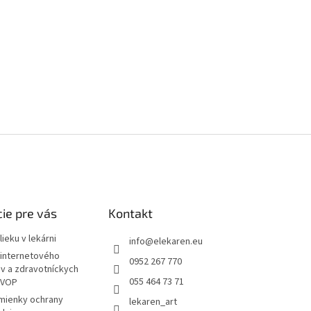
ie pre vás
Kontakt
ieku v lekárni
info
@
elekaren.eu
internetového
0952 267 770
ov a zdravotníckych
055 464 73 71
 VOP
mienky ochrany
lekaren_art