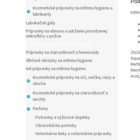
Pod
Kozmetické prípravky na intímnu hygienu a
Intí
lubrikanty
Lubrikačné gély
Prípravky na obnovu a udržanie prirodzenej
mikroflóry v pošve
Prípravky na bežnú intímnu hygienu
Zlož
Prípravky na starostlivosť o hemoroidy
Aqua
Vlhčené obrúsky na intímnu hygienu
Meth
Iné prípravky na intímnu hygienu
Ment
Acid,
Kozmetické prípravky na oči, viečka, riasy a
obočie
Kozmetické prípravky na starostlivosť o
nechty
Parfumy
Potraviny a výživové doplnky
Zdravotnícke potreby
Veterinárne lieky a veterinárne prípravky