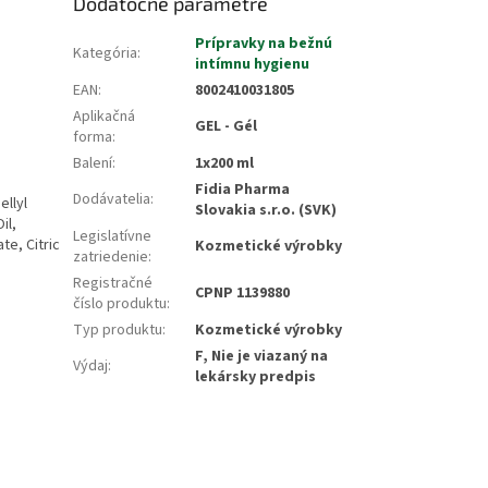
Dodatočné parametre
Prípravky na bežnú
Kategória
:
intímnu hygienu
EAN
:
8002410031805
Aplikačná
GEL - Gél
forma
:
Balení
:
1x200 ml
Fidia Pharma
Dodávatelia
:
ellyl
Slovakia s.r.o. (SVK)
il,
Legislatívne
e, Citric
Kozmetické výrobky
zatriedenie
:
Registračné
CPNP 1139880
číslo produktu
:
Typ produktu
:
Kozmetické výrobky
F, Nie je viazaný na
Výdaj
:
lekársky predpis