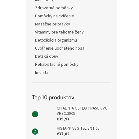
Inhalátory
Zdravotné pomôcky
Pomôcky na cvičenie
Masážne prípravky
Vitamíny pre tehotné ženy
Detoxikácia organizmu
Uvoľnenie upchatého nosa
Detská obuv
Rehabilitačné pomôcky
Imunita
Top 10 produktov
CH ALPHA OSTEO PRASOK VO
VREC.30KS
€35,93
HISTAPP VEG TBL ENT 60
€37,02