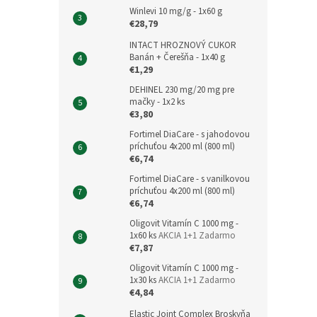
Winlevi 10 mg/g - 1x60 g
€28,79
INTACT HROZNOVÝ CUKOR
Banán + Čerešňa - 1x40 g
€1,29
DEHINEL 230 mg/20 mg pre
mačky - 1x2 ks
€3,80
Fortimel DiaCare - s jahodovou
príchuťou 4x200 ml (800 ml)
€6,74
Fortimel DiaCare - s vanilkovou
príchuťou 4x200 ml (800 ml)
€6,74
Oligovit Vitamín C 1000 mg -
1x60 ks
AKCIA 1+1 Zadarmo
€7,87
Oligovit Vitamín C 1000 mg -
1x30 ks
AKCIA 1+1 Zadarmo
€4,84
Elastic Joint Complex Broskyňa