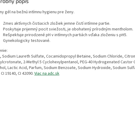
robný popis
mny gél na bežnú intímnu hygienu pre ženy.
Zmes aktívnych čistiacich zložiek jemne čistí intímne partie.
Poskytuje prijemný pocit sviežosti, je obohatený prírodným mentholom.
Rešpektuje prirodzené pH v intímnych partiách vďaka zloženiu s pH5.
Gynekologicky testované.
enie:
, Sodium Laureth Sulfate, Cocamidopropyl Betaine, Sodium Chloride, Citron
ylcrotonate, 2-Methyl 5 Cyclohexylpentanol, PEG-40 Hydrogenated Castor O
hol, Lactic Acid, Parfum, Sodium Benzoate, Sodium Hydroxide, Sodium Sulfat
 CI 19140, CI 42090.
Viac na adc.sk