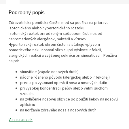
Podrobný popis
Zdravotnícka pomôcka ClinSin med sa používa na prípravu
izotonického alebo hypertonického roztoku.
Izotonický roztok prirodzeným spôsobom čistí nos od
nahromadených alergénov, baktérií a vírusov.
Hypertonický roztok okrem čistenia sťahuje vplyvom
osmotického tlaku nosovú sliznicu pri výskyte infekcií,
alergických reakcií a zvýšenej sekrécii pri sínusitídach. Používa
sa pri:
sínusitíde (zápale nosových dutín)
nádche rôzneho pôvodu (alergickej alebo infekčnej)
pred a po vykonaní operácií nosa a nosových dutín
pri vysokej koncentrácii peľov alebo veľmi suchom
vzduchu
na zvlhčenie nosovej sliznice po použití liekov na nosovú
aplikáciu
na udržanie zdravého nosa a nosových dutín
Viac na adc.sk