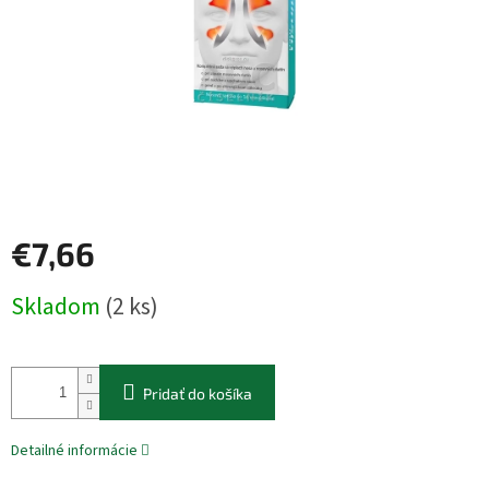
€7,66
Jednotková
Skladom
(2 ks)
cena:
Pridať do košíka
Detailné informácie