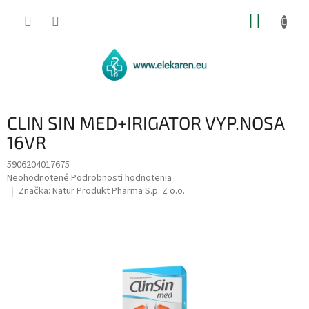
Prejsť
NÁKUP
na
obsah
KOŠÍK
CLIN SIN MED+IRIGATOR VYP.NOSA
16VR
5906204017675
Priemerné
Neohodnotené
Podrobnosti hodnotenia
hodnotenie
Značka:
Natur Produkt Pharma S.p. Z o.o.
produktu
je
0,0
z
5
hviezdičiek.