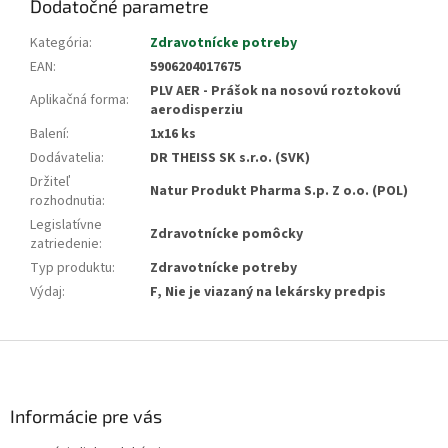
Dodatočné parametre
Kategória
:
Zdravotnícke potreby
EAN
:
5906204017675
PLV AER - Prášok na nosovú roztokovú
Aplikačná forma
:
aerodisperziu
Balení
:
1x16 ks
Dodávatelia
:
DR THEISS SK s.r.o. (SVK)
Držiteľ
Natur Produkt Pharma S.p. Z o.o. (POL)
rozhodnutia
:
Legislatívne
Zdravotnícke pomôcky
zatriedenie
:
Typ produktu
:
Zdravotnícke potreby
Výdaj
:
F, Nie je viazaný na lekársky predpis
Z
á
p
ä
Informácie pre vás
t