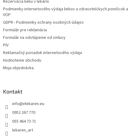
Rezervácia lieku v lekárni
i
Podmienky internetového výdaja liekov a zdravotníckych pomôcok a
e
VOP
GDPR - Podmienky ochrany osobných údajov
Formulár pre reklamáciu
Formulár na odstúpenie od zmluvy
PIV
Reklamačný poriadok internetového výdaja
Hodnotenie obchodu
Moja objednávka
Kontakt
info
@
elekaren.eu
0952 267 770
055 464 73 71
lekaren_art