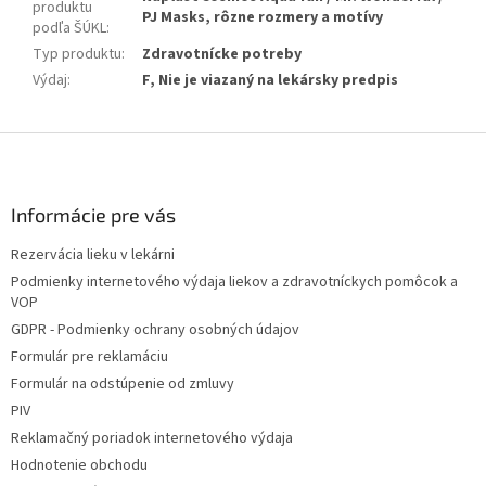
produktu
PJ Masks, rôzne rozmery a motívy
podľa ŠÚKL
:
Typ produktu
:
Zdravotnícke potreby
Výdaj
:
F, Nie je viazaný na lekársky predpis
Z
á
p
ä
Informácie pre vás
t
Rezervácia lieku v lekárni
i
Podmienky internetového výdaja liekov a zdravotníckych pomôcok a
e
VOP
GDPR - Podmienky ochrany osobných údajov
Formulár pre reklamáciu
Formulár na odstúpenie od zmluvy
PIV
Reklamačný poriadok internetového výdaja
Hodnotenie obchodu