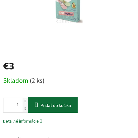
€3
Jednotková
Skladom
(2 ks)
cena:
Pridať do košíka
Detailné informácie