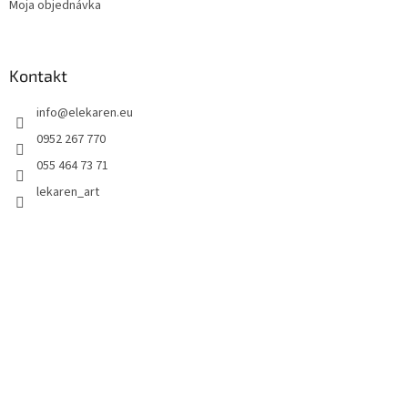
Moja objednávka
Kontakt
info
@
elekaren.eu
0952 267 770
055 464 73 71
lekaren_art