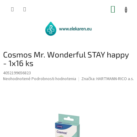
Prejsť
NÁKUP
na
obsah
KOŠÍK
Cosmos Mr. Wonderful STAY happy
- 1x16 ks
4052199656823
Priemerné
Neohodnotené
Podrobnosti hodnotenia
Značka:
HARTMANN-RICO a.s.
hodnotenie
produktu
je
0,0
z
5
hviezdičiek.