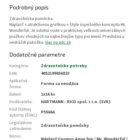
Podrobný popis
Zdravotnícka pomôcka.
Náplasť s atraktívnou grafikou v štýle úspešného konceptu Mr.
Wonderful. Je odolná vode v praktickej veľkosti univerzálnych
prúžkov vhodných na najbežnejšie typy poranení. Priedušná a
nedráždi pokožku.
Viac na adc.sk
Dodatočné parametre
Kategória
:
Zdravotnícke potreby
EAN
:
4052199656823
Aplikačná
Forma sa neudáva
forma
:
Balení
:
1x16 ks
Dodávatelia
:
HARTMANN - RICO spol. s r.o. (SVK)
Kód štátnej
P5566A
autority (ŠÚKL)
:
Legislatívne
Zdravotnícke pomôcky
zatriedenie
:
Názov
Náplasť Cosmos Aqua fun / Mr. Wonderful /