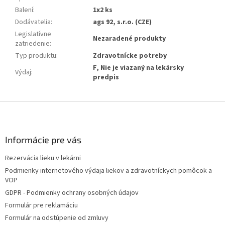
Balení
:
1x2 ks
Dodávatelia
:
ags 92, s.r.o. (CZE)
Legislatívne
Nezaradené produkty
zatriedenie
:
Typ produktu
:
Zdravotnícke potreby
F, Nie je viazaný na lekársky
Výdaj
:
predpis
Z
á
p
ä
Informácie pre vás
t
Rezervácia lieku v lekárni
i
Podmienky internetového výdaja liekov a zdravotníckych pomôcok a
e
VOP
GDPR - Podmienky ochrany osobných údajov
Formulár pre reklamáciu
Formulár na odstúpenie od zmluvy