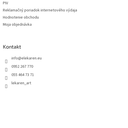
PIV
Reklamačný poriadok internetového výdaja
Hodnotenie obchodu
Moja objednávka
Kontakt
info
@
elekaren.eu
0952 267 770
055 464 73 71
lekaren_art