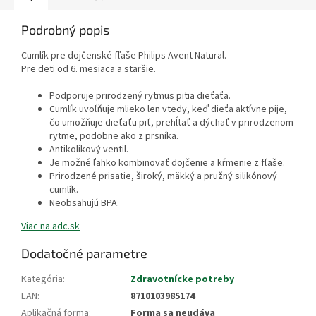
Podrobný popis
Cumlík pre dojčenské fľaše Philips Avent Natural.
Pre deti od 6. mesiaca a staršie.
Podporuje prirodzený rytmus pitia dieťaťa.
Cumlík uvoľňuje mlieko len vtedy, keď dieťa aktívne pije,
čo umožňuje dieťaťu piť, prehĺtať a dýchať v prirodzenom
rytme, podobne ako z prsníka.
Antikolikový ventil.
Je možné ľahko kombinovať dojčenie a kŕmenie z fľaše.
Prirodzené prisatie, široký, mäkký a pružný silikónový
cumlík.
Neobsahujú BPA.
Viac na adc.sk
Dodatočné parametre
Kategória
:
Zdravotnícke potreby
EAN
:
8710103985174
Aplikačná forma
:
Forma sa neudáva