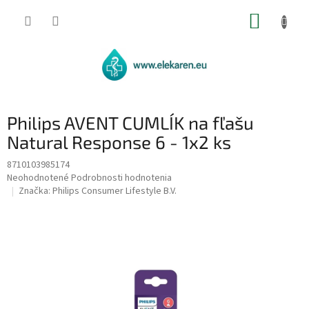
Prejsť
NÁKUP
na
obsah
KOŠÍK
Philips AVENT CUMLÍK na fľašu
Natural Response 6 - 1x2 ks
8710103985174
Priemerné
Neohodnotené
Podrobnosti hodnotenia
hodnotenie
Značka:
Philips Consumer Lifestyle B.V.
produktu
je
0,0
z
5
hviezdičiek.