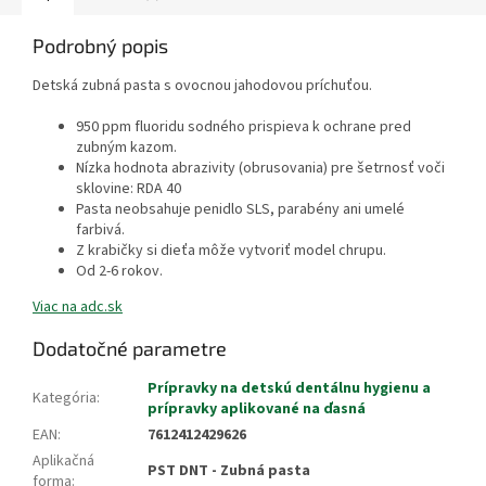
Podrobný popis
Detská zubná pasta s ovocnou jahodovou príchuťou.
950 ppm fluoridu sodného prispieva k ochrane pred
zubným kazom.
Nízka hodnota abrazivity (obrusovania) pre šetrnosť voči
sklovine: RDA 40
Pasta neobsahuje penidlo SLS, parabény ani umelé
farbivá.
Z krabičky si dieťa môže vytvoriť model chrupu.
Od 2-6 rokov.
Viac na adc.sk
Dodatočné parametre
Prípravky na detskú dentálnu hygienu a
Kategória
:
prípravky aplikované na ďasná
EAN
:
7612412429626
Aplikačná
PST DNT - Zubná pasta
forma
: