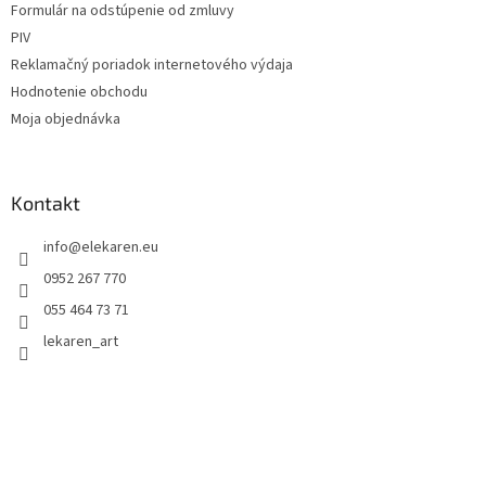
Formulár na odstúpenie od zmluvy
PIV
Reklamačný poriadok internetového výdaja
Hodnotenie obchodu
Moja objednávka
Kontakt
info
@
elekaren.eu
0952 267 770
055 464 73 71
lekaren_art