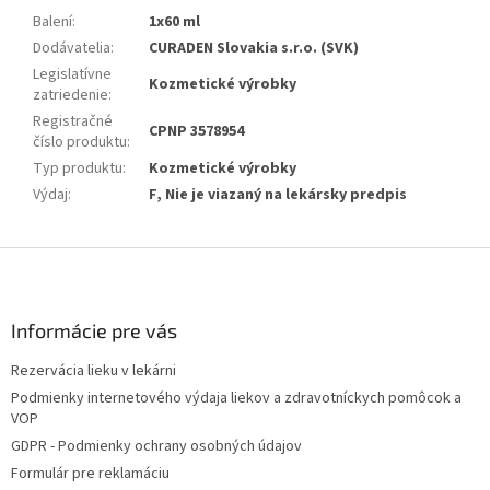
Balení
:
1x60 ml
Dodávatelia
:
CURADEN Slovakia s.r.o. (SVK)
Legislatívne
Kozmetické výrobky
zatriedenie
:
Registračné
CPNP 3578954
číslo produktu
:
Typ produktu
:
Kozmetické výrobky
Výdaj
:
F, Nie je viazaný na lekársky predpis
Z
á
p
ä
Informácie pre vás
t
Rezervácia lieku v lekárni
i
Podmienky internetového výdaja liekov a zdravotníckych pomôcok a
e
VOP
GDPR - Podmienky ochrany osobných údajov
Formulár pre reklamáciu