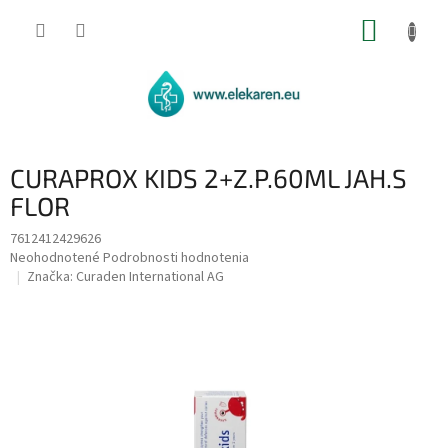
Prejsť
NÁKUP
na
obsah
KOŠÍK
CURAPROX KIDS 2+Z.P.60ML JAH.S
FLOR
7612412429626
Priemerné
Neohodnotené
Podrobnosti hodnotenia
hodnotenie
Značka:
Curaden International AG
produktu
je
0,0
z
5
hviezdičiek.