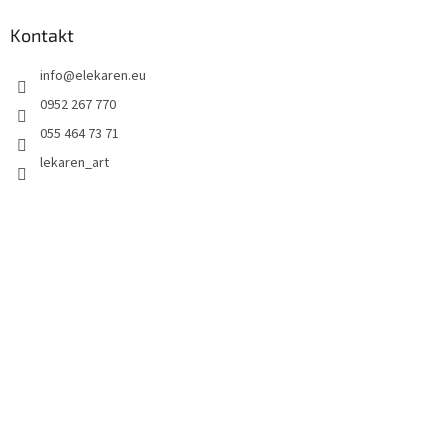
Kontakt
info
@
elekaren.eu
0952 267 770
055 464 73 71
lekaren_art