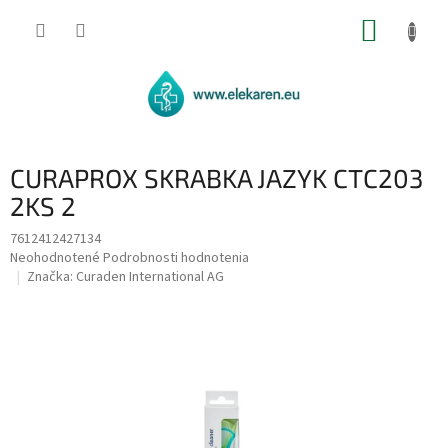
Prejsť
NÁKUP
na
obsah
KOŠÍK
CURAPROX SKRABKA JAZYK CTC203
2KS 2
7612412427134
Priemerné
Neohodnotené
Podrobnosti hodnotenia
hodnotenie
Značka:
Curaden International AG
produktu
je
0,0
z
5
hviezdičiek.