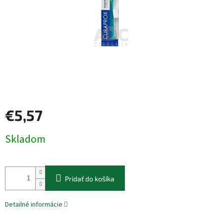
€5,57
Jednotková
Skladom
cena:
Pridať do košíka
Detailné informácie