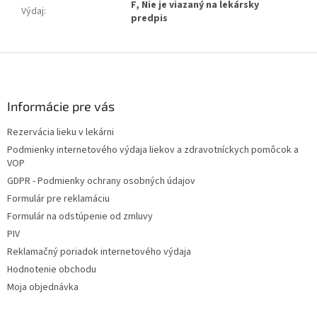
F, Nie je viazaný na lekársky
Výdaj
:
predpis
Z
á
p
ä
Informácie pre vás
t
Rezervácia lieku v lekárni
i
Podmienky internetového výdaja liekov a zdravotníckych pomôcok a
e
VOP
GDPR - Podmienky ochrany osobných údajov
Formulár pre reklamáciu
Formulár na odstúpenie od zmluvy
PIV
Reklamačný poriadok internetového výdaja
Hodnotenie obchodu
Moja objednávka