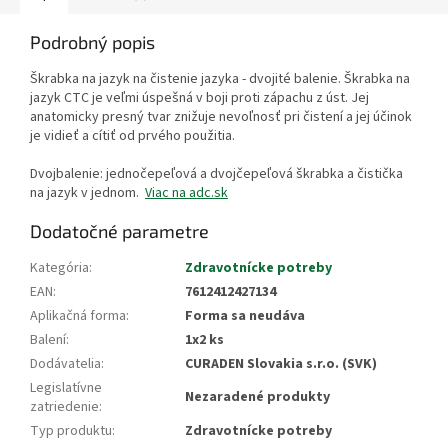
Podrobný popis
Škrabka na jazyk na čistenie jazyka - dvojité balenie. Škrabka na
jazyk CTC je veľmi úspešná v boji proti zápachu z úst. Jej
anatomicky presný tvar znižuje nevoľnosť pri čistení a jej účinok
je vidieť a cítiť od prvého použitia.
Dvojbalenie: jednočepeľová a dvojčepeľová škrabka a čistička
na jazyk v jednom.
Viac na adc.sk
Dodatočné parametre
Kategória
:
Zdravotnícke potreby
EAN
:
7612412427134
Aplikačná forma
:
Forma sa neudáva
Balení
:
1x2 ks
Dodávatelia
:
CURADEN Slovakia s.r.o. (SVK)
Legislatívne
Nezaradené produkty
zatriedenie
:
Typ produktu
:
Zdravotnícke potreby