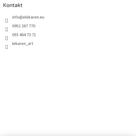
Kontakt
info
@
elekaren.eu
0952 267 770
055 464 73 71
lekaren_art