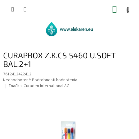
Prejsť
NÁKUP
na
obsah
KOŠÍK
CURAPROX Z.K.CS 5460 U.SOFT
BAL.2+1
7612412422412
Priemerné
Neohodnotené
Podrobnosti hodnotenia
hodnotenie
Značka:
Curaden International AG
produktu
je
0,0
z
5
hviezdičiek.