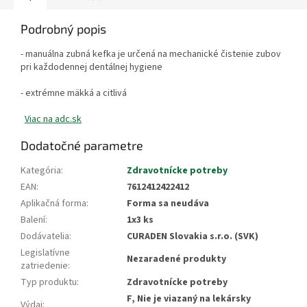
Podrobný popis
- manuálna zubná kefka je určená na mechanické čistenie zubov
pri každodennej dentálnej hygiene
- extrémne mäkká a citlivá
Viac na adc.sk
Dodatočné parametre
Kategória
:
Zdravotnícke potreby
EAN
:
7612412422412
Aplikačná forma
:
Forma sa neudáva
Balení
:
1x3 ks
Dodávatelia
:
CURADEN Slovakia s.r.o. (SVK)
Legislatívne
Nezaradené produkty
zatriedenie
:
Typ produktu
:
Zdravotnícke potreby
F, Nie je viazaný na lekársky
Výdaj
: