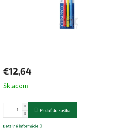
€12,64
Jednotková
Skladom
cena:
Pridať do košíka
Detailné informácie