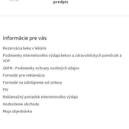
predpis
Z
á
p
ä
Informácie pre vás
t
Rezervácia lieku v lekárni
i
Podmienky internetového výdaja liekov a zdravotníckych pomôcok a
e
VOP
GDPR - Podmienky ochrany osobných údajov
Formulár pre reklamáciu
Formulár na odstúpenie od zmluvy
PIV
Reklamačný poriadok internetového výdaja
Hodnotenie obchodu
Moja objednávka