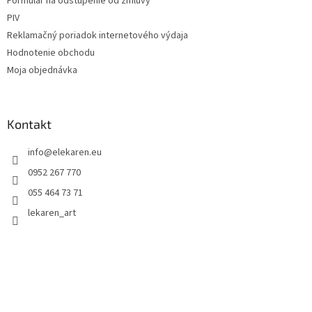
Formulár na odstúpenie od zmluvy
PIV
Reklamačný poriadok internetového výdaja
Hodnotenie obchodu
Moja objednávka
Kontakt
info
@
elekaren.eu
0952 267 770
055 464 73 71
lekaren_art