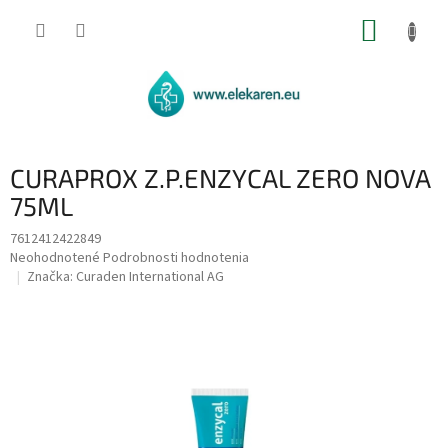
Prejsť
NÁKUP
na
obsah
KOŠÍK
CURAPROX Z.P.ENZYCAL ZERO NOVA
75ML
7612412422849
Priemerné
Neohodnotené
Podrobnosti hodnotenia
hodnotenie
Značka:
Curaden International AG
produktu
je
0,0
z
5
hviezdičiek.