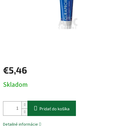
€5,46
Jednotková
Skladom
cena:
Pridať do košíka
Detailné informácie