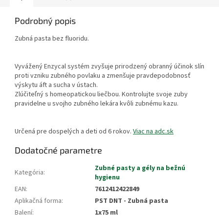
Podrobný popis
Zubná pasta bez fluoridu.
Vyvážený Enzycal systém zvyšuje prirodzený obranný účinok slín
proti vzniku zubného povlaku a zmenšuje pravdepodobnosť
výskytu áft a sucha v ústach.
Zlúčiteľný s homeopatickou liečbou. Kontrolujte svoje zuby
pravidelne u svojho zubného lekára kvôli zubnému kazu.
Určená pre dospelých a deti od 6 rokov.
Viac na adc.sk
Dodatočné parametre
Zubné pasty a gély na bežnú
Kategória
:
hygienu
EAN
:
7612412422849
Aplikačná forma
:
PST DNT - Zubná pasta
Balení
:
1x75 ml