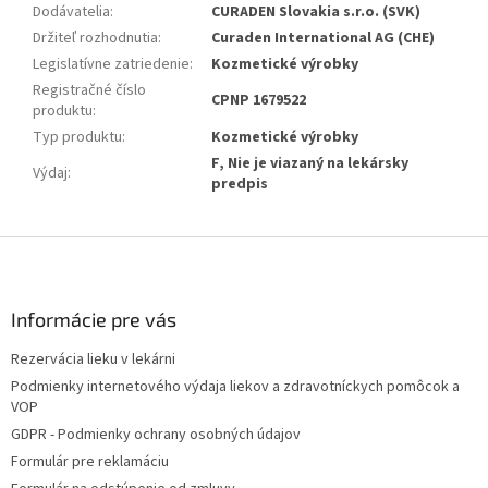
Dodávatelia
:
CURADEN Slovakia s.r.o. (SVK)
Držiteľ rozhodnutia
:
Curaden International AG (CHE)
Legislatívne zatriedenie
:
Kozmetické výrobky
Registračné číslo
CPNP 1679522
produktu
:
Typ produktu
:
Kozmetické výrobky
F, Nie je viazaný na lekársky
Výdaj
:
predpis
Z
á
p
ä
Informácie pre vás
t
Rezervácia lieku v lekárni
i
Podmienky internetového výdaja liekov a zdravotníckych pomôcok a
e
VOP
GDPR - Podmienky ochrany osobných údajov
Formulár pre reklamáciu