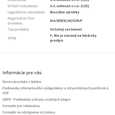
Dodávatelia
:
S.C.Johnson s.r.o. (CZE)
Držiteľ rozhodnutia
:
S.C.Johnson s.r.o. (CZE)
Legislatívne zatriedenie
:
Biocídne výrobky
Registračné číslo
bio/820/D/16/CCHLP
produktu
:
Typ produktu
:
Ostatný sortiment
F, Nie je viazaný na lekársky
Výdaj
:
predpis
Z
á
p
ä
Informácie pre vás
t
Rezervácia lieku v lekárni
i
Podmienky internetového výdaja liekov a zdravotníckych pomôcok a
e
VOP
GDPR - Podmienky ochrany osobných údajov
Formulár pre reklamáciu
Formulár na odstúpenie od zmluvy