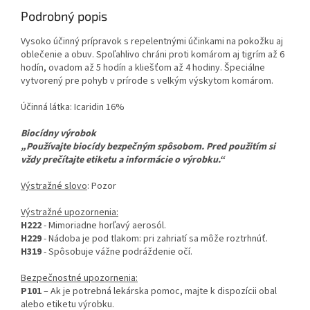
Podrobný popis
Vysoko účinný prípravok s repelentnými účinkami na pokožku aj
oblečenie a obuv. Spoľahlivo chráni proti komárom aj tigrím až 6
hodín, ovadom až 5 hodín a kliešťom až 4 hodiny. Špeciálne
vytvorený pre pohyb v prírode s velkým výskytom komárom.
Účinná látka: Icaridin 16%
Biocídny výrobok
„Používajte biocídy bezpečným spôsobom. Pred použitím si
vždy prečítajte etiketu a informácie o výrobku.“
Výstražné slovo
: Pozor
Výstražné upozornenia:
H222
- Mimoriadne horľavý aerosól.
H229
- Nádoba je pod tlakom: pri zahriatí sa môže roztrhnúť.
H319
- Spôsobuje vážne podráždenie očí.
Bezpečnostné upozornenia:
P101
– Ak je potrebná lekárska pomoc, majte k dispozícii obal
alebo etiketu výrobku.