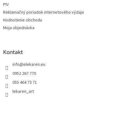
PIV
Reklamačný poriadok internetového výdaja
Hodnotenie obchodu
Moja objednávka
Kontakt
info
@
elekaren.eu
0952 267 770
055 464 73 71
lekaren_art