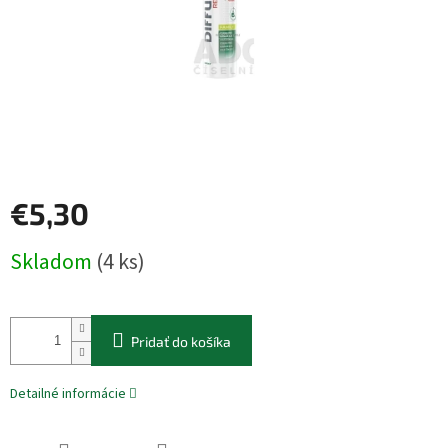
€5,30
Jednotková
Skladom
(4 ks)
cena:
Pridať do košíka
Detailné informácie