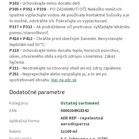
P102
– Uchovávajte mimo dosahu detí.
P305 + P351 + P338
– PO ZASIAHNUTÍ OČÍ: Niekoľko minút ich
opatrne vyplachujte vodou. Ak používate kontaktné šošovky a je
to možné, odstráňte ich. Pokračujte vo vyplachovaní.
P337 + P313
– Ak podráždenie očí pretrváva: vyhľadajte lekársku
pomoc/starostlivosť.
P410 + P412
– Chráňte pred slnečným žiarením. Nevystavujte
teplotám nad 50 °C.
P210
– Uchovávajte mimo dosahu tepla, horúcich povrchov,
iskier, otvoreného ohňa a iných zdrojov vznietenia. Zákaz
fajčenia.
P211
– Nestriekajte na otvorený oheň ani iný zdroj zapálenia.
P251
– Neprepichujte alebo nespaľujte ju, a to ani po
spotrebovaní obsahu.
Viac na adc.sk
Dodatočné parametre
Kategória
:
Ostatný sortiment
EAN
:
5000204918342
AER REP - repelentná
Aplikačná forma
:
aerodisperzia
Balení
:
1x100 ml