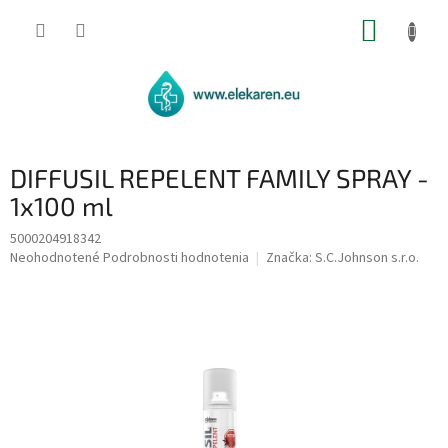
Prejsť
NÁKUP
na
obsah
KOŠÍK
DIFFUSIL REPELENT FAMILY SPRAY -
1x100 ml
5000204918342
Priemerné
Neohodnotené
Podrobnosti hodnotenia
Značka:
S.C.Johnson s.r.o.
hodnotenie
produktu
je
0,0
z
5
hviezdičiek.